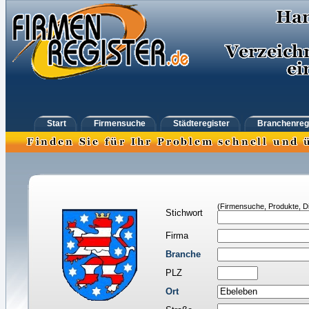
Start
Firmensuche
Städteregister
Branchenreg
(Firmensuche, Produkte, Di
Stichwort
Firma
Branche
PLZ
Ort