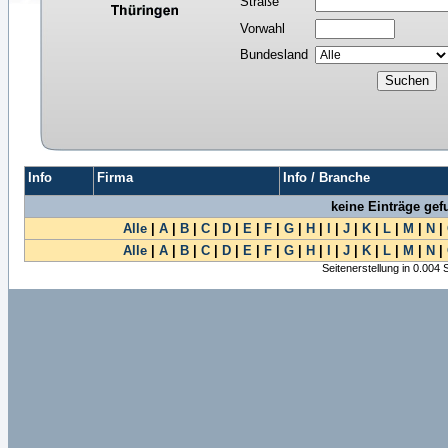
Straße
Vorwahl
Bundesland
Info
Firma
Info / Branche
keine Einträge ge
Alle
|
A
|
B
|
C
|
D
|
E
|
F
|
G
|
H
|
I
|
J
|
K
|
L
|
M
|
N
|
Alle
|
A
|
B
|
C
|
D
|
E
|
F
|
G
|
H
|
I
|
J
|
K
|
L
|
M
|
N
|
Seitenerstellung in 0.004