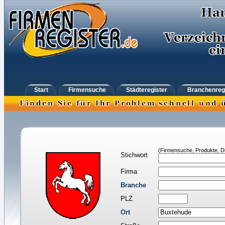
Start
Firmensuche
Städteregister
Branchenreg
(Firmensuche, Produkte, Di
Stichwort
Firma
Branche
PLZ
Ort