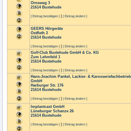
Ornsweg 3
21614
Buxtehude
|
[ Eintrag bestätigen ]
[ Eintrag ändern ]
GEERS Hörgeräte
Ostfleth 2
21614
Buxtehude
|
[ Eintrag bestätigen ]
[ Eintrag ändern ]
Golf-Club Buxtehude GmbH & Co. KG
Zum Lehmfeld 1
21614
Buxtehude
|
[ Eintrag bestätigen ]
[ Eintrag ändern ]
Hans-Joachim Pankel, Lackier- & Karosseriefachbetrieb
GmbH
Harburger Str. 176
21614
Buxtehude
|
[ Eintrag bestätigen ]
[ Eintrag ändern ]
Implantcast GmbH
Lüneburger Schanze 26
21614
Buxtehude
|
[ Eintrag bestätigen ]
[ Eintrag ändern ]