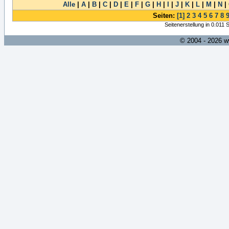
Alle
|
A
|
B
|
C
|
D
|
E
|
F
|
G
|
H
|
I
|
J
|
K
|
L
|
M
|
N
|
Seiten:
[1]
2
3
4
5
6
7
8
Seitenerstellung in 0.011
© 2004 - 2026 w