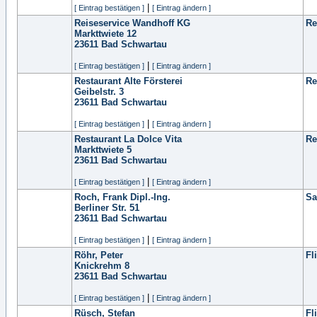
|
[ Eintrag bestätigen ]
[ Eintrag ändern ]
Reiseservice Wandhoff KG
Re
Markttwiete 12
23611
Bad Schwartau
|
[ Eintrag bestätigen ]
[ Eintrag ändern ]
Restaurant Alte Försterei
Re
Geibelstr. 3
23611
Bad Schwartau
|
[ Eintrag bestätigen ]
[ Eintrag ändern ]
Restaurant La Dolce Vita
Re
Markttwiete 5
23611
Bad Schwartau
|
[ Eintrag bestätigen ]
[ Eintrag ändern ]
Roch, Frank Dipl.-Ing.
Sa
Berliner Str. 51
23611
Bad Schwartau
|
[ Eintrag bestätigen ]
[ Eintrag ändern ]
Röhr, Peter
Fl
Knickrehm 8
23611
Bad Schwartau
|
[ Eintrag bestätigen ]
[ Eintrag ändern ]
Rüsch, Stefan
Fl