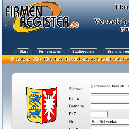
Start
Firmensuche
Städteregister
Branchenreg
(Firmensuche, Produkte, Di
Stichwort
Firma
Branche
PLZ
Ort