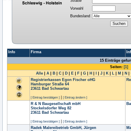
Straße
Vorwahl
Bundesland
Info
Firma
In
15 Einträge gefu
Seiten:
[1]
Alle
|
A
|
B
|
C
|
D
|
E
|
F
|
G
|
H
|
I
|
J
|
K
|
L
|
M
|
N
|
Registrierkassen Egon Fischer oHG
Re
Hamburger Straße 64
23611
Bad Schwartau
|
[ Eintrag bestätigen ]
[ Eintrag ändern ]
R & N Baugesellschaft mbH
Ba
Stockelsdorfer Weg 82
23611
Bad Schwartau
|
[ Eintrag bestätigen ]
[ Eintrag ändern ]
Radek Malereibetrieb GmbH, Jürgen
Ma