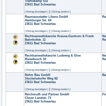
Tremskamp 51a
23611
Bad Schwartau
|
[ Eintrag bestätigen ]
[ Eintrag ändern ]
Raumausstatter Libera GmbH
Ra
Hamburger Str. 64
23611
Bad Schwartau
|
[ Eintrag bestätigen ]
[ Eintrag ändern ]
Rechtsanwaltskanzlei Krause-Guntrum & Frank
No
Bahnhofstr. 11
Re
23611
Bad Schwartau
|
[ Eintrag bestätigen ]
[ Eintrag ändern ]
Rechtsanwaltskanzlei Ludewig & Gloe
No
Riesebusch 32
Re
23611
Bad Schwartau
|
[ Eintrag bestätigen ]
[ Eintrag ändern ]
Rehm Bau GmbH
Ba
Stockelsdorfer Weg 82
23611
Bad Schwartau
|
[ Eintrag bestätigen ]
[ Eintrag ändern ]
Reichmuth und Partner GmbH
Fi
Clever Landstr. 73
23611
Bad Schwartau