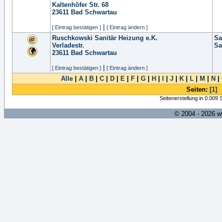
Kaltenhöfer Str. 68
23611
Bad Schwartau
|
[ Eintrag bestätigen ]
[ Eintrag ändern ]
Ruschkowski Sanitär Heizung e.K.
Sa
Verladestr.
Sa
23611
Bad Schwartau
|
[ Eintrag bestätigen ]
[ Eintrag ändern ]
Alle
|
A
|
B
|
C
|
D
|
E
|
F
|
G
|
H
|
I
|
J
|
K
|
L
|
M
|
N
|
Seiten:
[1]
Seitenerstellung in 0.009
© 2004 - 2026 w