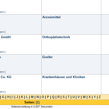
ern ]
Arzneimittel
ern ]
he GmbH
Orthopädietechnik
ern ]
k
Greifer
ern ]
 Co. KG
Krankenhäuser und Kliniken
ern ]
|
G
|
H
|
I
|
J
|
K
|
L
|
M
|
N
|
O
|
P
|
Q
|
R
|
S
|
T
|
U
|
V
|
W
|
X
|
Y
|
Z
Seiten:
[1]
Seitenerstellung in 0.007 Sekunden