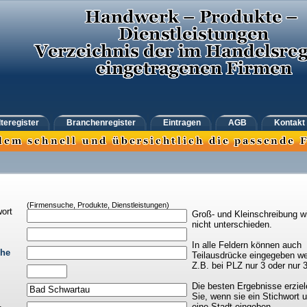
teregister
Branchenregister
Eintragen
AGB
Kontakt
(Firmensuche, Produkte, Dienstleistungen)
ort
Groß- und Kleinschreibung w
nicht unterschieden.
In alle Feldern können auch
che
Teilausdrücke eingegeben we
Z.B. bei PLZ nur 3 oder nur 
Die besten Ergebnisse erziel
Sie, wenn sie ein Stichwort 
eine Stadt eingeben