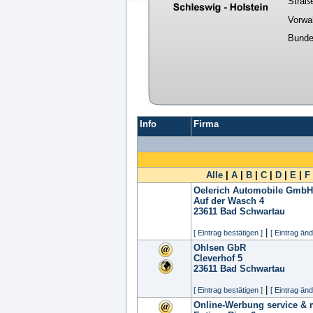
Straß
Vorwa
Bunde
Info
Firma
Alle
|
A
|
B
|
C
|
D
|
E
|
F
Oelerich Automobile GmbH
Auf der Wasch 4
23611
Bad Schwartau
|
[ Eintrag bestätigen ]
[ Eintrag änd
Ohlsen GbR
Cleverhof 5
23611
Bad Schwartau
|
[ Eintrag bestätigen ]
[ Eintrag änd
Online-Werbung service &