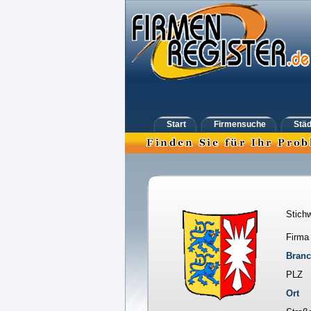
Start
Firmensuche
Städ
Stichw
Firma
Bran
PLZ
Ort