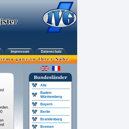
Impressum
Datenschutz
Alle
ird
Baden-
Württemberg
Bayern
rden.
30
Berlin
Brandenburg
en
und
Bremen