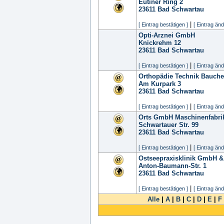
Eutiner Ring 2
23611
Bad Schwartau
|
[ Eintrag bestätigen ]
[ Eintrag änd
Opti-Arznei GmbH
Knickrehm 12
23611
Bad Schwartau
|
[ Eintrag bestätigen ]
[ Eintrag änd
Orthopädie Technik Bauc
Am Kurpark 3
23611
Bad Schwartau
|
[ Eintrag bestätigen ]
[ Eintrag änd
Orts GmbH Maschinenfabri
Schwartauer Str. 99
23611
Bad Schwartau
|
[ Eintrag bestätigen ]
[ Eintrag änd
Ostseepraxisklinik GmbH &
Anton-Baumann-Str. 1
23611
Bad Schwartau
|
[ Eintrag bestätigen ]
[ Eintrag änd
Alle
|
A
|
B
|
C
|
D
|
E
|
F