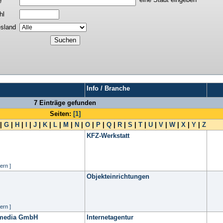
e
hl
sland
Info / Branche
7 Einträge gefunden
Seiten:
[1]
|
G
|
H
|
I
|
J
|
K
|
L
|
M
|
N
|
O
|
P
|
Q
|
R
|
S
|
T
|
U
|
V
|
W
|
X
|
Y
|
Z
KFZ-Werkstatt
ern ]
Objekteinrichtungen
ern ]
 media GmbH
Internetagentur