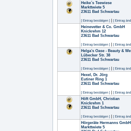
Heike´s Teewiese
Markttwiete 5
23611
Bad Schwartau
|
[ Eintrag bestätigen ]
[ Eintrag änd
Heinevetter & Co. GmbH
Knickrehm 12
23611
Bad Schwartau
|
[ Eintrag bestätigen ]
[ Eintrag änd
Helga's Oase - Beauty & Wel
Lübecker Str. 38
23611
Bad Schwartau
|
[ Eintrag bestätigen ]
[ Eintrag änd
Hexel, Dr. Jörg
Eutiner Ring 1
23611
Bad Schwartau
|
[ Eintrag bestätigen ]
[ Eintrag änd
Höft GmbH, Christian
Knickrehm 1
23611
Bad Schwartau
|
[ Eintrag bestätigen ]
[ Eintrag änd
Hörgeräte Hermanns GmbH
Markttwiete 5