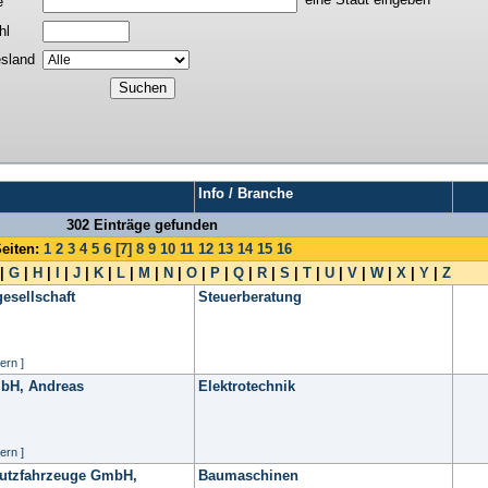
e
hl
sland
Info / Branche
302 Einträge gefunden
eiten:
1
2
3
4
5
6
[7]
8
9
10
11
12
13
14
15
16
|
G
|
H
|
I
|
J
|
K
|
L
|
M
|
N
|
O
|
P
|
Q
|
R
|
S
|
T
|
U
|
V
|
W
|
X
|
Y
|
Z
esellschaft
Steuerberatung
ern ]
mbH, Andreas
Elektrotechnik
ern ]
utzfahrzeuge GmbH,
Baumaschinen