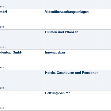
ern ]
 GmbH
Videoüberwachungsanlagen
ern ]
Blumen und Pflanzen
ern ]
Ladenbau GmbH
Innenausbau
ern ]
Hotels, Gasthäuser und Pensionen
ern ]
Heizung-Sanitär
ern ]