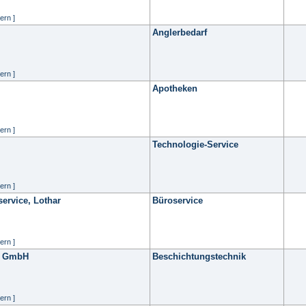
ern ]
Anglerbedarf
ern ]
Apotheken
ern ]
Technologie-Service
ern ]
service, Lothar
Büroservice
ern ]
k GmbH
Beschichtungstechnik
ern ]