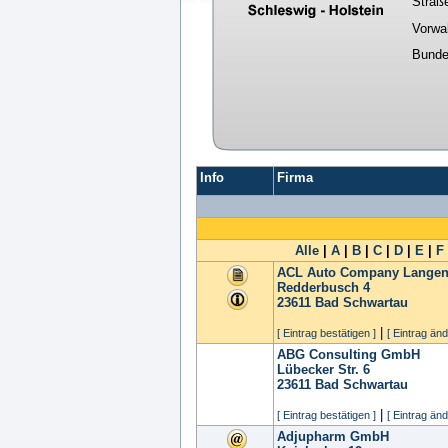
Straß
Vorwa
Bunde
Info
Firma
Alle
|
A
|
B
|
C
|
D
|
E
|
F
ACL Auto Company Langen
Redderbusch 4
23611
Bad Schwartau
|
[ Eintrag bestätigen ]
[ Eintrag änd
ABG Consulting GmbH
Lübecker Str. 6
23611
Bad Schwartau
|
[ Eintrag bestätigen ]
[ Eintrag änd
Adjupharm GmbH