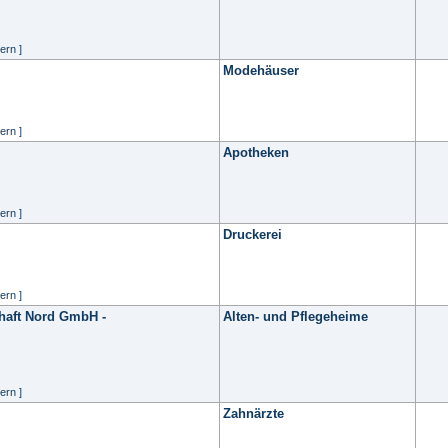
ern ]
Modehäuser
ern ]
Apotheken
ern ]
Druckerei
ern ]
chaft Nord GmbH -
Alten- und Pflegeheime
ern ]
Zahnärzte