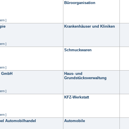
Büroorganisation
ern ]
pie
Krankenhäuser und Kliniken
ern ]
Schmuckwaren
ern ]
g GmbH
Haus- und
Grundstücksverwaltung
ern ]
KFZ-Werkstatt
ern ]
el Automobilhandel
Automobile