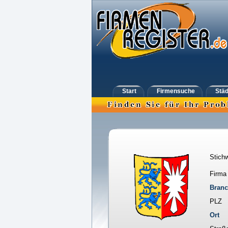
Start
Firmensuche
Städ
Stichw
Firma
Bran
PLZ
Ort