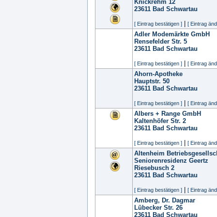
Knickrehm 12
23611
Bad Schwartau
|
[ Eintrag bestätigen ]
[ Eintrag änd
Adler Modemärkte GmbH
Rensefelder Str. 5
23611
Bad Schwartau
|
[ Eintrag bestätigen ]
[ Eintrag änd
Ahorn-Apotheke
Hauptstr. 50
23611
Bad Schwartau
|
[ Eintrag bestätigen ]
[ Eintrag änd
Albers + Range GmbH
Kaltenhöfer Str. 2
23611
Bad Schwartau
|
[ Eintrag bestätigen ]
[ Eintrag änd
Altenheim Betriebsgesells
Seniorenresidenz Geertz
Riesebusch 2
23611
Bad Schwartau
|
[ Eintrag bestätigen ]
[ Eintrag änd
Amberg, Dr. Dagmar
Lübecker Str. 26
23611
Bad Schwartau