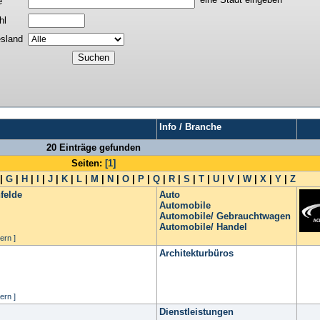
e
hl
sland
Info / Branche
20 Einträge gefunden
Seiten:
[1]
|
G
|
H
|
I
|
J
|
K
|
L
|
M
|
N
|
O
|
P
|
Q
|
R
|
S
|
T
|
U
|
V
|
W
|
X
|
Y
|
Z
felde
Auto
Automobile
Automobile/ Gebrauchtwagen
Automobile/ Handel
ern ]
Architekturbüros
ern ]
Dienstleistungen