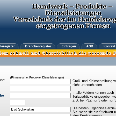
teregister
Branchenregister
Eintragen
AGB
Kontakt
(Firmensuche, Produkte, Dienstleistungen)
ort
Groß- und Kleinschreibung w
nicht unterschieden.
In alle Feldern können auch
che
Teilausdrücke eingegeben we
Z.B. bei PLZ nur 3 oder nur 
Die besten Ergebnisse erziel
Sie, wenn sie ein Stichwort 
eine Stadt eingeben