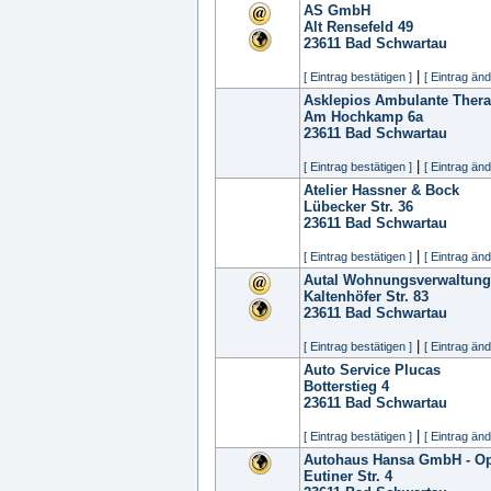
AS GmbH
Alt Rensefeld 49
23611
Bad Schwartau
|
[ Eintrag bestätigen ]
[ Eintrag änd
Asklepios Ambulante Thera
Am Hochkamp 6a
23611
Bad Schwartau
|
[ Eintrag bestätigen ]
[ Eintrag änd
Atelier Hassner & Bock
Lübecker Str. 36
23611
Bad Schwartau
|
[ Eintrag bestätigen ]
[ Eintrag änd
Autal Wohnungsverwaltun
Kaltenhöfer Str. 83
23611
Bad Schwartau
|
[ Eintrag bestätigen ]
[ Eintrag änd
Auto Service Plucas
Botterstieg 4
23611
Bad Schwartau
|
[ Eintrag bestätigen ]
[ Eintrag änd
Autohaus Hansa GmbH - Op
Eutiner Str. 4