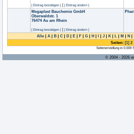
|
[ Eintrag bestätigen ]
[ Eintrag ändern ]
Megaplast Bauchemie GmbH
Phar
Oberwaldstr. 1
76474
Au am Rhein
|
[ Eintrag bestätigen ]
[ Eintrag ändern ]
Alle
|
A
|
B
|
C
|
D
|
E
|
F
|
G
|
H
|
I
|
J
|
K
|
L
|
M
|
N
|
Seiten:
[1]
2
Seitenerstellung in 0.009
© 2004 - 2026 w