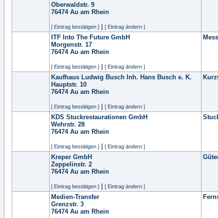
Oberwaldstr. 9
76474
Au am Rhein
|
[ Eintrag bestätigen ]
[ Eintrag ändern ]
ITF Into The Future GmbH
Mess
Morgenstr. 17
76474
Au am Rhein
|
[ Eintrag bestätigen ]
[ Eintrag ändern ]
Kaufhaus Ludwig Busch Inh. Hans Busch e. K.
Kurz
Hauptstr. 10
76474
Au am Rhein
|
[ Eintrag bestätigen ]
[ Eintrag ändern ]
KDS Stuckrestaurationen GmbH
Stuc
Wehrstr. 28
76474
Au am Rhein
|
[ Eintrag bestätigen ]
[ Eintrag ändern ]
Kreper GmbH
Güte
Zeppelinstr. 2
76474
Au am Rhein
|
[ Eintrag bestätigen ]
[ Eintrag ändern ]
Medien-Transfer
Fern
Grenzstr. 3
76474
Au am Rhein