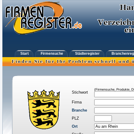
Start
Firmensuche
Städteregister
Branchenreg
(Firmensuche, Produkte, Di
Stichwort
Firma
Branche
PLZ
Ort