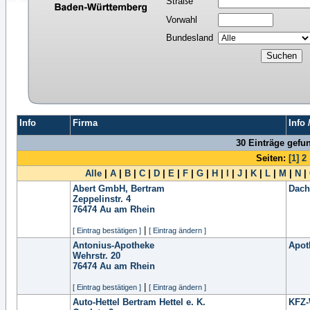
Straße
Vorwahl
Bundesland
Info
Firma
Info
30 Einträge gefu
Seiten:
[1]
2
Alle
|
A
|
B
|
C
|
D
|
E
|
F
|
G
|
H
|
I
|
J
|
K
|
L
|
M
|
N
|
Abert GmbH, Bertram
Dach
Zeppelinstr. 4
76474
Au am Rhein
|
[ Eintrag bestätigen ]
[ Eintrag ändern ]
Antonius-Apotheke
Apot
Wehrstr. 20
76474
Au am Rhein
|
[ Eintrag bestätigen ]
[ Eintrag ändern ]
Auto-Hettel Bertram Hettel e. K.
KFZ-