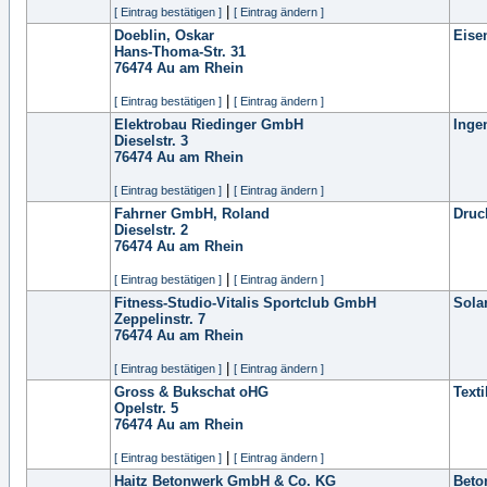
|
[ Eintrag bestätigen ]
[ Eintrag ändern ]
Doeblin, Oskar
Eise
Hans-Thoma-Str. 31
76474
Au am Rhein
|
[ Eintrag bestätigen ]
[ Eintrag ändern ]
Elektrobau Riedinger GmbH
Inge
Dieselstr. 3
76474
Au am Rhein
|
[ Eintrag bestätigen ]
[ Eintrag ändern ]
Fahrner GmbH, Roland
Druc
Dieselstr. 2
76474
Au am Rhein
|
[ Eintrag bestätigen ]
[ Eintrag ändern ]
Fitness-Studio-Vitalis Sportclub GmbH
Sola
Zeppelinstr. 7
76474
Au am Rhein
|
[ Eintrag bestätigen ]
[ Eintrag ändern ]
Gross & Bukschat oHG
Text
Opelstr. 5
76474
Au am Rhein
|
[ Eintrag bestätigen ]
[ Eintrag ändern ]
Haitz Betonwerk GmbH & Co. KG
Beto