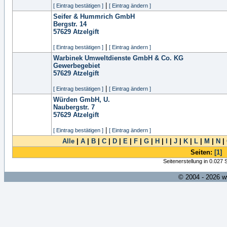
|
[ Eintrag bestätigen ]
[ Eintrag ändern ]
Seifer & Hummrich GmbH
Bergstr. 14
57629
Atzelgift
|
[ Eintrag bestätigen ]
[ Eintrag ändern ]
Warbinek Umweltdienste GmbH & Co. KG
Gewerbegebiet
57629
Atzelgift
|
[ Eintrag bestätigen ]
[ Eintrag ändern ]
Würden GmbH, U.
Naubergstr. 7
57629
Atzelgift
|
[ Eintrag bestätigen ]
[ Eintrag ändern ]
Alle
|
A
|
B
|
C
|
D
|
E
|
F
|
G
|
H
|
I
|
J
|
K
|
L
|
M
|
N
|
Seiten:
[1]
Seitenerstellung in 0.027
© 2004 - 2026 w