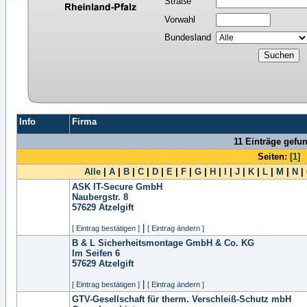
Straße
Vorwahl
Bundesland
Info
Firma
11 Einträge gefu
Seiten:
[1]
Alle
|
A
|
B
|
C
|
D
|
E
|
F
|
G
|
H
|
I
|
J
|
K
|
L
|
M
|
N
|
ASK IT-Secure GmbH
Naubergstr. 8
57629
Atzelgift
|
[ Eintrag bestätigen ]
[ Eintrag ändern ]
B & L Sicherheitsmontage GmbH & Co. KG
Im Seifen 6
57629
Atzelgift
|
[ Eintrag bestätigen ]
[ Eintrag ändern ]
GTV-Gesellschaft für therm. Verschleiß-Schutz mbH