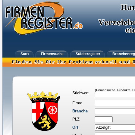
Start
Firmensuche
Städteregister
Branchenreg
(Firmensuche, Produkte, Di
Stichwort
Firma
Branche
PLZ
Ort