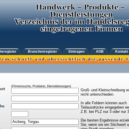
teregister
Branchenregister
Eintragen
AGB
Kontakt
(Firmensuche, Produkte, Dienstleistungen)
ort
Groß- und Kleinschreibung w
nicht unterschieden.
In alle Feldern können auch
che
Teilausdrücke eingegeben we
Z.B. bei PLZ nur 3 oder nur 
Die besten Ergebnisse erziel
Sie, wenn sie ein Stichwort 
eine Stadt eingeben