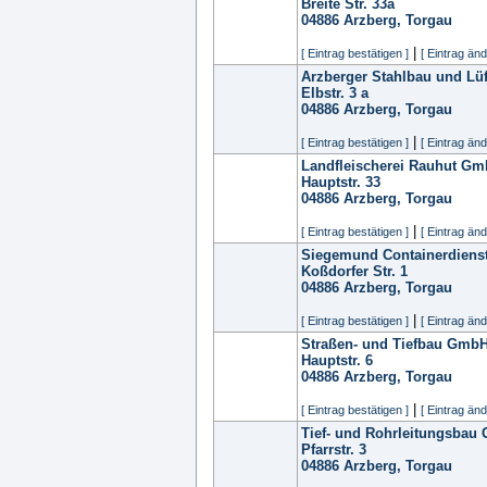
Breite Str. 33a
04886
Arzberg, Torgau
|
[ Eintrag bestätigen ]
[ Eintrag änd
Arzberger Stahlbau und L
Elbstr. 3 a
04886
Arzberg, Torgau
|
[ Eintrag bestätigen ]
[ Eintrag änd
Landfleischerei Rauhut G
Hauptstr. 33
04886
Arzberg, Torgau
|
[ Eintrag bestätigen ]
[ Eintrag änd
Siegemund Containerdien
Koßdorfer Str. 1
04886
Arzberg, Torgau
|
[ Eintrag bestätigen ]
[ Eintrag änd
Straßen- und Tiefbau Gmb
Hauptstr. 6
04886
Arzberg, Torgau
|
[ Eintrag bestätigen ]
[ Eintrag änd
Tief- und Rohrleitungsbau
Pfarrstr. 3
04886
Arzberg, Torgau