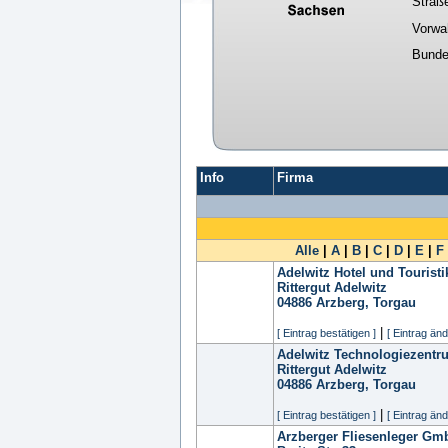
Straß
Vorwa
Bunde
Info
Firma
Alle
|
A
|
B
|
C
|
D
|
E
|
F
Adelwitz Hotel und Touris
Rittergut Adelwitz
04886
Arzberg, Torgau
|
[ Eintrag bestätigen ]
[ Eintrag änd
Adelwitz Technologiezent
Rittergut Adelwitz
04886
Arzberg, Torgau
|
[ Eintrag bestätigen ]
[ Eintrag änd
Arzberger Fliesenleger Gm