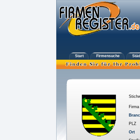
Start
Firmensuche
Städ
Stichw
Firma
Bran
PLZ
Ort