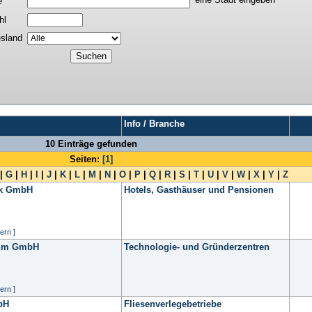
e
hl
sland
Info / Branche
10 Einträge gefunden
Seiten:
[1]
|
G
|
H
|
I
|
J
|
K
|
L
|
M
|
N
|
O
|
P
|
Q
|
R
|
S
|
T
|
U
|
V
|
W
|
X
|
Y
|
Z
tik GmbH
Hotels, Gasthäuser und Pensionen
ern ]
rum GmbH
Technologie- und Gründerzentren
ern ]
bH
Fliesenverlegebetriebe