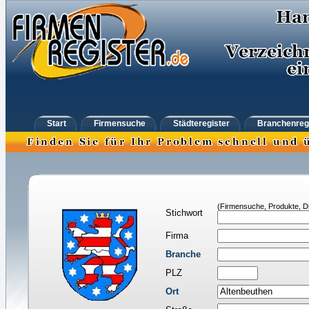
Start
Firmensuche
Städteregister
Branchenreg
(Firmensuche, Produkte, Di
Stichwort
Firma
Branche
PLZ
Ort