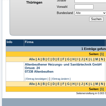
Straße
Vorwahl
Bundesland
Info
Firma
1 Einträge gefu
Seiten:
[1]
Alle
|
A
|
B
|
C
|
D
|
E
|
F
|
G
|
H
|
I
|
J
|
K
|
L
|
M
|
N
|
Altenbeuthener Heizungs- und Sanitärtechnik GmbH
Ortsstr. 24
07338
Altenbeuthen
|
[ Eintrag bestätigen ]
[ Eintrag ändern ]
Alle
|
A
|
B
|
C
|
D
|
E
|
F
|
G
|
H
|
I
|
J
|
K
|
L
|
M
|
N
|
Seiten:
[1]
Seitenerstellung in 0.003