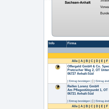
Straß
Vorwa
Bunde
Info
Firma
Alle
|
A
|
B
|
C
|
D
|
E
|
F
Offergeld GmbH & Co. Sped
Pretzscher Weg 2, OT Unte
06727
Anhalt-Süd
|
[ Eintrag bestätigen ]
[ Eintrag änd
Reifen Lorenz GmbH
Am Pflegestützpunkt 1, OT
06721
Anhalt-Süd
|
[ Eintrag bestätigen ]
[ Eintrag änd
Alle
|
A
|
B
|
C
|
D
|
E
|
F