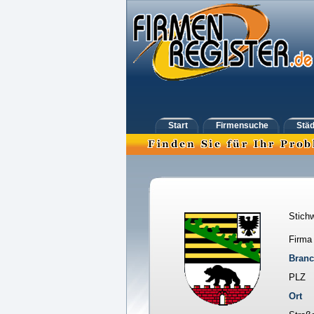
Start
Firmensuche
Städ
Stichw
Firma
Bran
PLZ
Ort