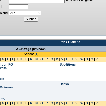
e
hl
sland
Info / Branche
2 Einträge gefunden
Seiten:
[1]
|
G
|
H
|
I
|
J
|
K
|
L
|
M
|
N
|
O
|
P
|
Q
|
R
|
S
|
T
|
U
|
V
|
W
|
X
|
Y
|
Z
ition KG
Speditionen
rkaka
ern ]
Reifen
 Meineweh
ern ]
|
G
|
H
|
I
|
J
|
K
|
L
|
M
|
N
|
O
|
P
|
Q
|
R
|
S
|
T
|
U
|
V
|
W
|
X
|
Y
|
Z