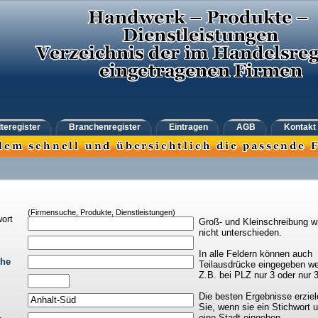
teregister
Branchenregister
Eintragen
AGB
Kontakt
(Firmensuche, Produkte, Dienstleistungen)
ort
Groß- und Kleinschreibung w
nicht unterschieden.
In alle Feldern können auch
che
Teilausdrücke eingegeben we
Z.B. bei PLZ nur 3 oder nur 
Die besten Ergebnisse erziel
Sie, wenn sie ein Stichwort 
eine Stadt eingeben