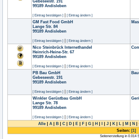
Gebeseestr. 191
99189
Andisleben
|
[ Eintrag bestätigen ]
[ Eintrag ändern ]
GM Fast Food GmbH
Mas
Lange Str. 84
99189
Andisleben
|
[ Eintrag bestätigen ]
[ Eintrag ändern ]
Nico Steinbrück Internethandel
Com
Heinrich-Heine-Str. 67
99189
Andisleben
|
[ Eintrag bestätigen ]
[ Eintrag ändern ]
PB Bau GmbH
Bau
Gebeseestr. 191
99189
Andisleben
|
[ Eintrag bestätigen ]
[ Eintrag ändern ]
Winkler Gerüstbau GmbH
Ger
Lange Str. 78
99189
Andisleben
|
[ Eintrag bestätigen ]
[ Eintrag ändern ]
Alle
|
A
|
B
|
C
|
D
|
E
|
F
|
G
|
H
|
I
|
J
|
K
|
L
|
M
|
N
|
Seiten:
[1]
Seitenerstellung in 0.014