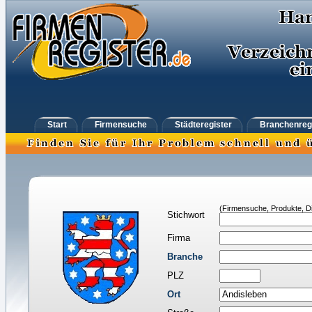
Start
Firmensuche
Städteregister
Branchenreg
(Firmensuche, Produkte, Di
Stichwort
Firma
Branche
PLZ
Ort