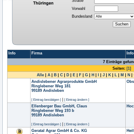
Straße
Vorwahl
Bundesland
Info
Firma
Info
7 Einträge gefu
Seiten:
[1]
Alle
|
A
|
B
|
C
|
D
|
E
|
F
|
G
|
H
|
I
|
J
|
K
|
L
|
M
|
N
|
Andislebener Agrarprodukte GmbH
Obs
Ringlebener Weg 181
99189
Andisleben
|
[ Eintrag bestätigen ]
[ Eintrag ändern ]
Ellenberger Bau GmbH, Claus
Hoc
Ringlebener Weg 193 b
99189
Andisleben
|
[ Eintrag bestätigen ]
[ Eintrag ändern ]
Geratal Agrar GmbH & Co. KG
Hei