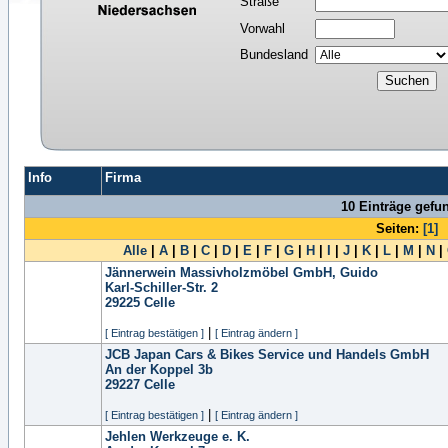
Straße
Vorwahl
Bundesland
Info
Firma
10 Einträge gefu
Seiten:
[1]
Alle
|
A
|
B
|
C
|
D
|
E
|
F
|
G
|
H
|
I
|
J
|
K
|
L
|
M
|
N
|
Jännerwein Massivholzmöbel GmbH, Guido
Karl-Schiller-Str. 2
29225
Celle
|
[ Eintrag bestätigen ]
[ Eintrag ändern ]
JCB Japan Cars & Bikes Service und Handels GmbH
An der Koppel 3b
29227
Celle
|
[ Eintrag bestätigen ]
[ Eintrag ändern ]
Jehlen Werkzeuge e. K.