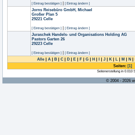
|
[ Eintrag bestätigen ]
[ Eintrag ändern ]
Jorns Reisebüro GmbH, Michael
Großer Plan 5
29221
Celle
|
[ Eintrag bestätigen ]
[ Eintrag ändern ]
Juraschek Handels- und Organisations Holding AG
Pastors Garten 26
29223
Celle
|
[ Eintrag bestätigen ]
[ Eintrag ändern ]
Alle
|
A
|
B
|
C
|
D
|
E
|
F
|
G
|
H
|
I
|
J
|
K
|
L
|
M
|
N
|
Seiten:
[1]
Seitenerstellung in 0.010
© 2004 - 2026 w