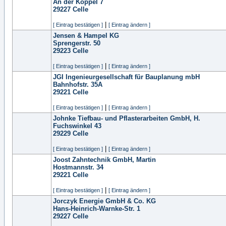
An der Koppel 7
29227
Celle
|
[ Eintrag bestätigen ]
[ Eintrag ändern ]
Jensen & Hampel KG
Sprengerstr. 50
29223
Celle
|
[ Eintrag bestätigen ]
[ Eintrag ändern ]
JGI Ingenieurgesellschaft für Bauplanung mbH
Bahnhofstr. 35A
29221
Celle
|
[ Eintrag bestätigen ]
[ Eintrag ändern ]
Johnke Tiefbau- und Pflasterarbeiten GmbH, H.
Fuchswinkel 43
29229
Celle
|
[ Eintrag bestätigen ]
[ Eintrag ändern ]
Joost Zahntechnik GmbH, Martin
Hostmannstr. 34
29221
Celle
|
[ Eintrag bestätigen ]
[ Eintrag ändern ]
Jorczyk Energie GmbH & Co. KG
Hans-Heinrich-Warnke-Str. 1
29227
Celle