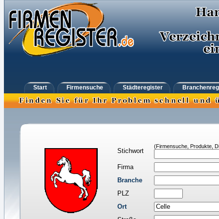
Start
Firmensuche
Städteregister
Branchenreg
(Firmensuche, Produkte, Di
Stichwort
Firma
Branche
PLZ
Ort