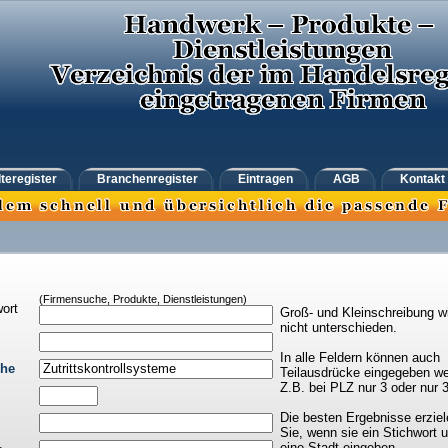
teregister
Branchenregister
Eintragen
AGB
Kontakt
(Firmensuche, Produkte, Dienstleistungen)
ort
Groß- und Kleinschreibung w
nicht unterschieden.
In alle Feldern können auch
che
Teilausdrücke eingegeben we
Z.B. bei PLZ nur 3 oder nur 
Die besten Ergebnisse erziel
Sie, wenn sie ein Stichwort 
eine Stadt eingeben