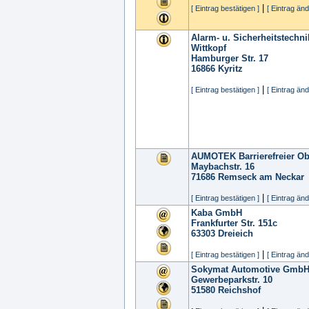
|
[ Eintrag bestätigen ]
[ Eintrag änd
Alarm- u. Sicherheitstechn
Wittkopf
Hamburger Str. 17
16866
Kyritz
|
[ Eintrag bestätigen ]
[ Eintrag änd
AUMOTEK Barrierefreier O
Maybachstr. 16
71686
Remseck am Neckar
|
[ Eintrag bestätigen ]
[ Eintrag änd
Kaba GmbH
Frankfurter Str. 151c
63303
Dreieich
|
[ Eintrag bestätigen ]
[ Eintrag änd
Sokymat Automotive Gmb
Gewerbeparkstr. 10
51580
Reichshof