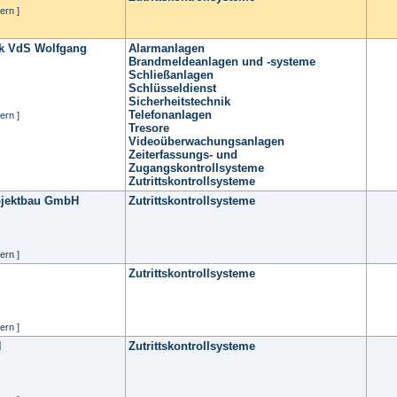
ern ]
ik VdS Wolfgang
Alarmanlagen
Brandmeldeanlagen und -systeme
Schließanlagen
Schlüsseldienst
Sicherheitstechnik
Telefonanlagen
ern ]
Tresore
Videoüberwachungsanlagen
Zeiterfassungs- und
Zugangskontrollsysteme
Zutrittskontrollsysteme
bjektbau GmbH
Zutrittskontrollsysteme
ern ]
Zutrittskontrollsysteme
ern ]
H
Zutrittskontrollsysteme