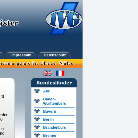
Impressum
Datenschutz
Alle
ird
Baden-
Württemberg
Bayern
rden.
30
Berlin
Brandenburg
en
und
Bremen