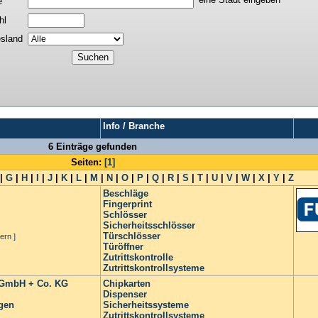
e
hl
sland
Info / Branche
6 Einträge gefunden
Seiten:
[1]
|
G
|
H
|
I
|
J
|
K
|
L
|
M
|
N
|
O
|
P
|
Q
|
R
|
S
|
T
|
U
|
V
|
W
|
X
|
Y
|
Z
Beschläge
Fingerprint
Schlösser
Sicherheitsschlösser
Türschlösser
ern ]
Türöffner
Zutrittskontrolle
Zutrittskontrollsysteme
e GmbH + Co. KG
Chipkarten
Dispenser
gen
Sicherheitssysteme
Zutrittskontrollsysteme