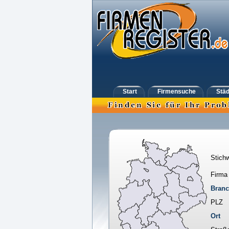
Start
Firmensuche
Städ
Stichw
Firma
Bran
PLZ
Ort