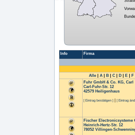
Straß
Vorwa
Bunde
Info
Firma
Alle
|
A
|
B
|
C
|
D
|
E
|
F
Fuhr GmbH & Co. KG, Carl
Carl-Fuhr-Str. 12
42579
Heiligenhaus
|
[ Eintrag bestätigen ]
[ Eintrag änd
Fischer Electronicsystem
Heinrich-Hertz-Str. 12
78052
Villingen-Schwennin