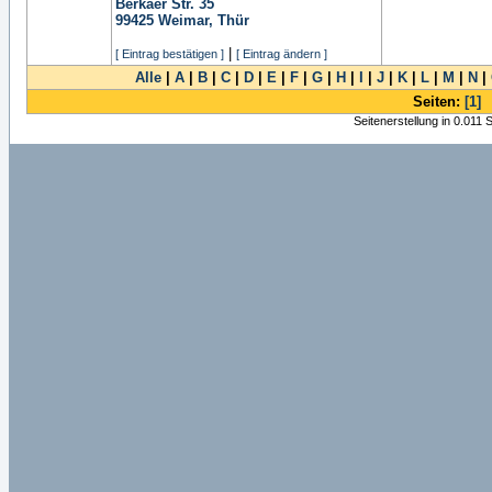
Berkaer Str. 35
99425
Weimar, Thür
|
[ Eintrag bestätigen ]
[ Eintrag ändern ]
Alle
|
A
|
B
|
C
|
D
|
E
|
F
|
G
|
H
|
I
|
J
|
K
|
L
|
M
|
N
|
Seiten:
[1]
Seitenerstellung in 0.011