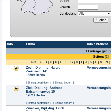
Straße
Vorwahl
Bundesland
Info
Firma
Info / Branche
3 Einträge gefu
Seiten:
[1]
Alle
|
A
|
B
|
C
|
D
|
E
|
F
|
G
|
H
|
I
|
J
|
K
|
L
|
M
|
N
|
Zech, Dipl.-Ing. Harald
Vermessungsinge
Ziekowstr. 141
13509
Berlin
|
[ Eintrag bestätigen ]
[ Eintrag ändern ]
Zick, Dipl.-Ing. Andreas
Vermessungsinge
Balsaminenweg 19
12623
Berlin
|
[ Eintrag bestätigen ]
[ Eintrag ändern ]
Zinecker, Dipl.-Ing. Erich
Vermessungsinge