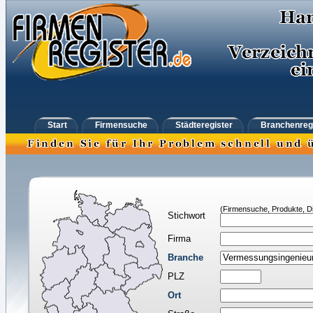
Start
Firmensuche
Städteregister
Branchenreg
(Firmensuche, Produkte, Di
Stichwort
Firma
Branche
PLZ
Ort