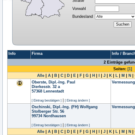
Straße
Vorwahl
Bundesland
Info
Firma
Info / Branc
2 Einträge gefu
Seiten:
[1]
Alle
|
A
|
B
|
C
|
D
|
E
|
F
|
G
|
H
|
I
|
J
|
K
|
L
|
M
|
N
|
Oberste, Dipl.-Ing. Paul
Vermessungsi
Dierkesstr. 32 a
57368
Lennestadt
|
[ Eintrag bestätigen ]
[ Eintrag ändern ]
Oschinski, Dipl.-Ing. (FH) Wolfgang
Vermessungsi
Stolberger Str. 56
99734
Nordhausen
|
[ Eintrag bestätigen ]
[ Eintrag ändern ]
Alle
|
A
|
B
|
C
|
D
|
E
|
F
|
G
|
H
|
I
|
J
|
K
|
L
|
M
|
N
|