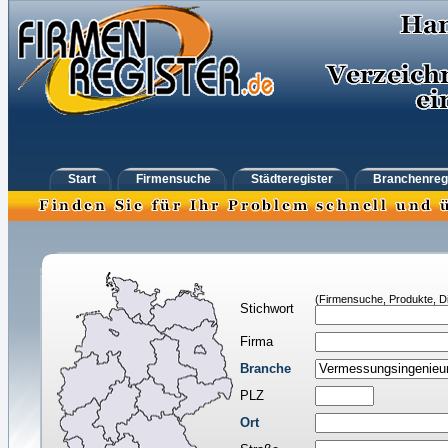
Start
Firmensuche
Städteregister
Branchenreg
(Firmensuche, Produkte, Di
Stichwort
Firma
Branche
PLZ
Ort