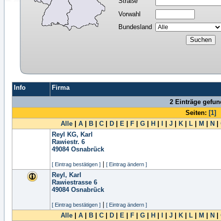
Straße
Vorwahl
Bundesland
Info
Firma
2 Einträge gefu
Seiten:
[1]
Alle
|
A
|
B
|
C
|
D
|
E
|
F
|
G
|
H
|
I
|
J
|
K
|
L
|
M
|
N
|
Reyl KG, Karl
Rawiestr. 6
49084
Osnabrück
|
[ Eintrag bestätigen ]
[ Eintrag ändern ]
Reyl, Karl
Rawiestrasse 6
49084
Osnabrück
|
[ Eintrag bestätigen ]
[ Eintrag ändern ]
Alle
|
A
|
B
|
C
|
D
|
E
|
F
|
G
|
H
|
I
|
J
|
K
|
L
|
M
|
N
|