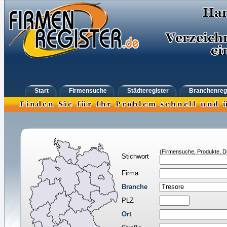
Start
Firmensuche
Städteregister
Branchenreg
(Firmensuche, Produkte, Di
Stichwort
Firma
Branche
PLZ
Ort