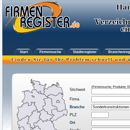
Start
Firmensuche
Städteregister
Branchenreg
(Firmensuche, Produkte, Di
Stichwort
Firma
Branche
PLZ
Ort