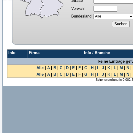
Straße
Vorwahl
Bundesland
Info
Firma
Info / Branche
keine Einträge ge
Alle
|
A
|
B
|
C
|
D
|
E
|
F
|
G
|
H
|
I
|
J
|
K
|
L
|
M
|
N
|
Alle
|
A
|
B
|
C
|
D
|
E
|
F
|
G
|
H
|
I
|
J
|
K
|
L
|
M
|
N
|
Seitenerstellung in 0.002