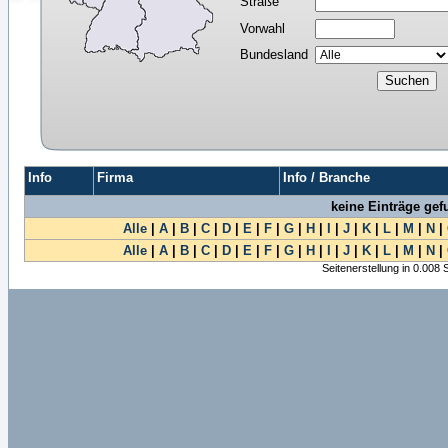
Straße
Vorwahl
Bundesland
Info
Firma
Info / Branche
keine Einträge ge
Alle
|
A
|
B
|
C
|
D
|
E
|
F
|
G
|
H
|
I
|
J
|
K
|
L
|
M
|
N
|
Alle
|
A
|
B
|
C
|
D
|
E
|
F
|
G
|
H
|
I
|
J
|
K
|
L
|
M
|
N
|
Seitenerstellung in 0.008