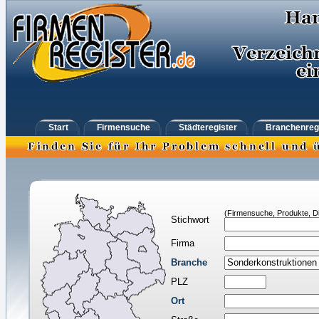
Start
Firmensuche
Städteregister
Branchenreg
(Firmensuche, Produkte, Di
Stichwort
Firma
Branche
PLZ
Ort