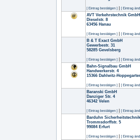
|
[ Eintrag bestätigen ]
[ Eintrag änd
AVT Verkehrstechnik GmbH
Dieselstr. 8
63456
Hanau
|
[ Eintrag bestätigen ]
[ Eintrag änd
B & T Exact GmbH
Gewerbestr. 31
58285
Gevelsberg
|
[ Eintrag bestätigen ]
[ Eintrag änd
Bahn-Signalbau GmbH
Handwerkerstr. 4
15366
Dahlwitz-Hoppegarte
|
[ Eintrag bestätigen ]
[ Eintrag änd
Baranski GmbH
Danziger Str. 4
46342
Velen
|
[ Eintrag bestätigen ]
[ Eintrag änd
Barduhn Sicherheitstechn
Trommsdorffstr. 5
99084
Erfurt
|
[ Eintrag bestätigen ]
[ Eintrag änd