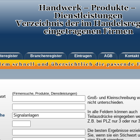
teregister
Branchenregister
Eintragen
AGB
Kontakt
(Firmensuche, Produkte, Dienstleistungen)
ort
Groß- und Kleinschreibung w
nicht unterschieden.
In alle Feldern können auch
che
Teilausdrücke eingegeben we
Z.B. bei PLZ nur 3 oder nur 
Die besten Ergebnisse erziel
Sie, wenn sie ein Stichwort 
eine Stadt eingeben