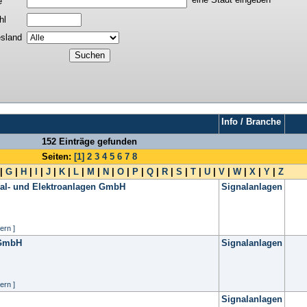
e
hl
sland
Info / Branche
152 Einträge gefunden
Seiten:
[1]
2
3
4
5
6
7
8
|
G
|
H
|
I
|
J
|
K
|
L
|
M
|
N
|
O
|
P
|
Q
|
R
|
S
|
T
|
U
|
V
|
W
|
X
|
Y
|
Z
nal- und Elektroanlagen GmbH
Signalanlagen
ern ]
 GmbH
Signalanlagen
ern ]
Signalanlagen