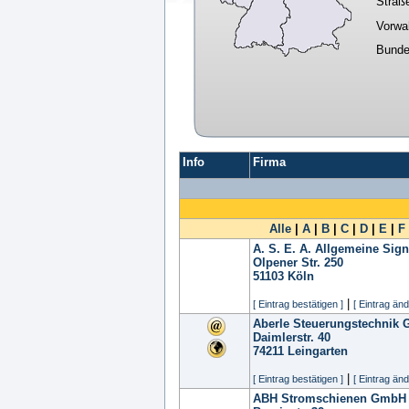
Straß
Vorwa
Bunde
Info
Firma
Alle
|
A
|
B
|
C
|
D
|
E
|
F
A. S. E. A. Allgemeine Sig
Olpener Str. 250
51103
Köln
|
[ Eintrag bestätigen ]
[ Eintrag änd
Aberle Steuerungstechnik
Daimlerstr. 40
74211
Leingarten
|
[ Eintrag bestätigen ]
[ Eintrag änd
ABH Stromschienen GmbH