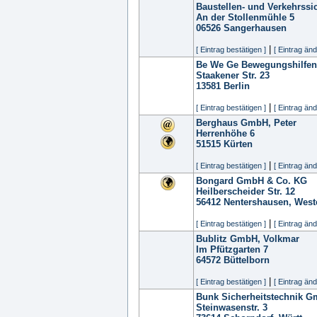
Baustellen- und Verkehrssi
An der Stollenmühle 5
06526
Sangerhausen
|
[ Eintrag bestätigen ]
[ Eintrag änd
Be We Ge Bewegungshilfe
Staakener Str. 23
13581
Berlin
|
[ Eintrag bestätigen ]
[ Eintrag änd
Berghaus GmbH, Peter
Herrenhöhe 6
51515
Kürten
|
[ Eintrag bestätigen ]
[ Eintrag änd
Bongard GmbH & Co. KG
Heilberscheider Str. 12
56412
Nentershausen, West
|
[ Eintrag bestätigen ]
[ Eintrag änd
Bublitz GmbH, Volkmar
Im Pfützgarten 7
64572
Büttelborn
|
[ Eintrag bestätigen ]
[ Eintrag änd
Bunk Sicherheitstechnik 
Steinwasenstr. 3