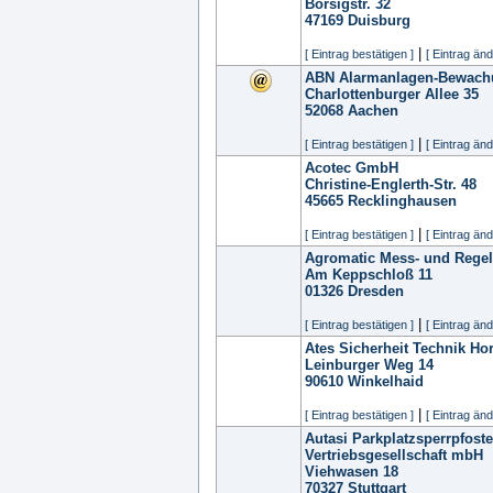
Borsigstr. 32
47169
Duisburg
|
[ Eintrag bestätigen ]
[ Eintrag änd
ABN Alarmanlagen-Bewach
Charlottenburger Allee 35
52068
Aachen
|
[ Eintrag bestätigen ]
[ Eintrag änd
Acotec GmbH
Christine-Englerth-Str. 48
45665
Recklinghausen
|
[ Eintrag bestätigen ]
[ Eintrag änd
Agromatic Mess- und Rege
Am Keppschloß 11
01326
Dresden
|
[ Eintrag bestätigen ]
[ Eintrag änd
Ates Sicherheit Technik Hor
Leinburger Weg 14
90610
Winkelhaid
|
[ Eintrag bestätigen ]
[ Eintrag änd
Autasi Parkplatzsperrpfost
Vertriebsgesellschaft mbH
Viehwasen 18
70327
Stuttgart