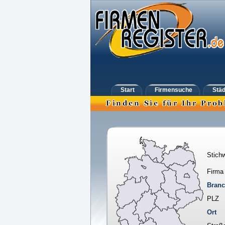
Start
Firmensuche
Städ
Stichw
Firma
Bran
PLZ
Ort