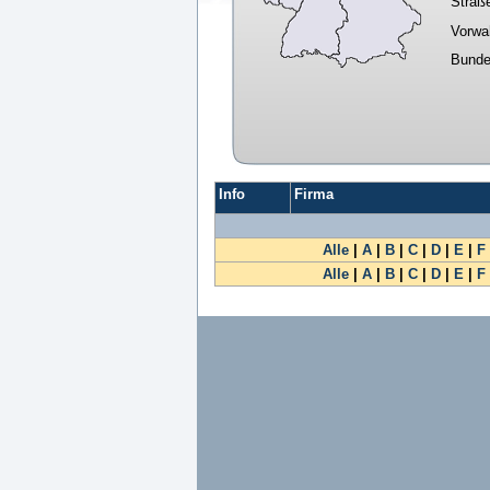
Straß
Vorwa
Bunde
Info
Firma
Alle
|
A
|
B
|
C
|
D
|
E
|
F
Alle
|
A
|
B
|
C
|
D
|
E
|
F