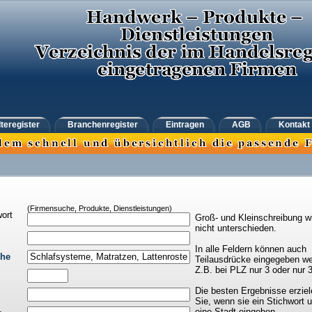
teregister
Branchenregister
Eintragen
AGB
Kontakt
(Firmensuche, Produkte, Dienstleistungen)
ort
Groß- und Kleinschreibung w
nicht unterschieden.
In alle Feldern können auch
che
Teilausdrücke eingegeben we
Z.B. bei PLZ nur 3 oder nur 
Die besten Ergebnisse erziel
Sie, wenn sie ein Stichwort 
eine Stadt eingeben