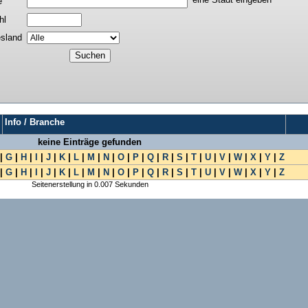
e
hl
sland
Info / Branche
keine Einträge gefunden
|
G
|
H
|
I
|
J
|
K
|
L
|
M
|
N
|
O
|
P
|
Q
|
R
|
S
|
T
|
U
|
V
|
W
|
X
|
Y
|
Z
|
G
|
H
|
I
|
J
|
K
|
L
|
M
|
N
|
O
|
P
|
Q
|
R
|
S
|
T
|
U
|
V
|
W
|
X
|
Y
|
Z
Seitenerstellung in 0.007 Sekunden