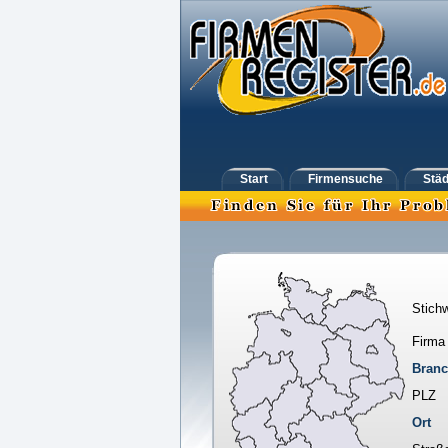
Start
Firmensuche
Städ
Stichw
Firma
Bran
PLZ
Ort