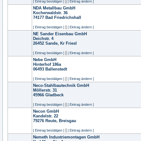
|
[ Eintrag bestätigen ]
[ Eintrag ändern ]
NDA Metallbau GmbH
Kocherwaldstr. 36
74177
Bad Friedrichshall
|
[ Eintrag bestätigen ]
[ Eintrag ändern ]
NE Sander Eisenbau GmbH
Deichstr. 4
26452
Sande, Kr Friesl
|
[ Eintrag bestätigen ]
[ Eintrag ändern ]
Nebe GmbH
Hinterhof 186a
06493
Ballenstedt
|
[ Eintrag bestätigen ]
[ Eintrag ändern ]
Neco-Stahlbautechnik GmbH
Möllerstr. 31
45966
Gladbeck
|
[ Eintrag bestätigen ]
[ Eintrag ändern ]
Necon GmbH
Kandelstr. 22
79276
Reute, Breisgau
|
[ Eintrag bestätigen ]
[ Eintrag ändern ]
Nemeth Industriemontagen GmbH