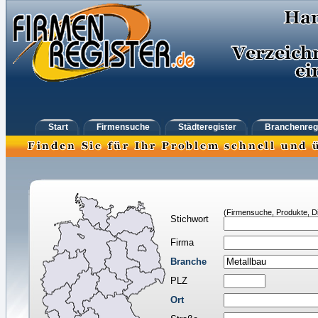
Start
Firmensuche
Städteregister
Branchenreg
(Firmensuche, Produkte, Di
Stichwort
Firma
Branche
PLZ
Ort