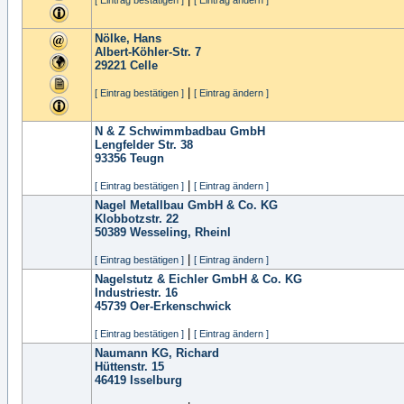
[ Eintrag bestätigen ]
[ Eintrag ändern ]
Nölke, Hans
Albert-Köhler-Str. 7
29221
Celle
|
[ Eintrag bestätigen ]
[ Eintrag ändern ]
N & Z Schwimmbadbau GmbH
Lengfelder Str. 38
93356
Teugn
|
[ Eintrag bestätigen ]
[ Eintrag ändern ]
Nagel Metallbau GmbH & Co. KG
Klobbotzstr. 22
50389
Wesseling, Rheinl
|
[ Eintrag bestätigen ]
[ Eintrag ändern ]
Nagelstutz & Eichler GmbH & Co. KG
Industriestr. 16
45739
Oer-Erkenschwick
|
[ Eintrag bestätigen ]
[ Eintrag ändern ]
Naumann KG, Richard
Hüttenstr. 15
46419
Isselburg