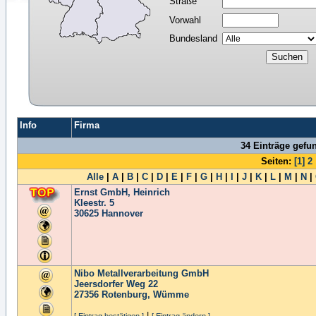
Straße
Vorwahl
Bundesland
Info
Firma
34 Einträge gefu
Seiten:
[1]
2
Alle
|
A
|
B
|
C
|
D
|
E
|
F
|
G
|
H
|
I
|
J
|
K
|
L
|
M
|
N
|
Ernst GmbH, Heinrich
Kleestr. 5
30625
Hannover
Nibo Metallverarbeitung GmbH
Jeersdorfer Weg 22
27356
Rotenburg, Wümme
|