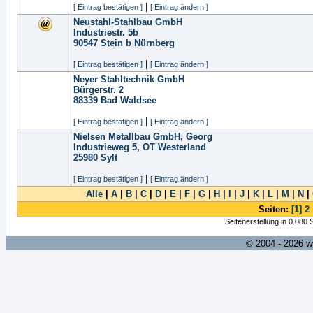
|
[ Eintrag bestätigen ]
[ Eintrag ändern ]
Neustahl-Stahlbau GmbH
Industriestr. 5b
90547
Stein b Nürnberg
|
[ Eintrag bestätigen ]
[ Eintrag ändern ]
Neyer Stahltechnik GmbH
Bürgerstr. 2
88339
Bad Waldsee
|
[ Eintrag bestätigen ]
[ Eintrag ändern ]
Nielsen Metallbau GmbH, Georg
Industrieweg 5, OT Westerland
25980
Sylt
|
[ Eintrag bestätigen ]
[ Eintrag ändern ]
Alle
|
A
|
B
|
C
|
D
|
E
|
F
|
G
|
H
|
I
|
J
|
K
|
L
|
M
|
N
|
Seiten:
[1]
2
Seitenerstellung in 0.080
© 2004 - 2026 w