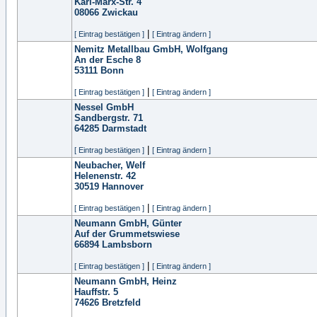
Karl-Marx-Str. 4
08066
Zwickau
|
[ Eintrag bestätigen ]
[ Eintrag ändern ]
Nemitz Metallbau GmbH, Wolfgang
An der Esche 8
53111
Bonn
|
[ Eintrag bestätigen ]
[ Eintrag ändern ]
Nessel GmbH
Sandbergstr. 71
64285
Darmstadt
|
[ Eintrag bestätigen ]
[ Eintrag ändern ]
Neubacher, Welf
Helenenstr. 42
30519
Hannover
|
[ Eintrag bestätigen ]
[ Eintrag ändern ]
Neumann GmbH, Günter
Auf der Grummetswiese
66894
Lambsborn
|
[ Eintrag bestätigen ]
[ Eintrag ändern ]
Neumann GmbH, Heinz
Hauffstr. 5
74626
Bretzfeld