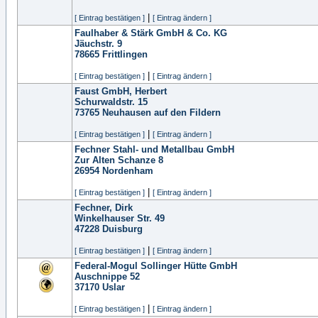
|
[ Eintrag bestätigen ]
[ Eintrag ändern ]
Faulhaber & Stärk GmbH & Co. KG
Jäuchstr. 9
78665
Frittlingen
|
[ Eintrag bestätigen ]
[ Eintrag ändern ]
Faust GmbH, Herbert
Schurwaldstr. 15
73765
Neuhausen auf den Fildern
|
[ Eintrag bestätigen ]
[ Eintrag ändern ]
Fechner Stahl- und Metallbau GmbH
Zur Alten Schanze 8
26954
Nordenham
|
[ Eintrag bestätigen ]
[ Eintrag ändern ]
Fechner, Dirk
Winkelhauser Str. 49
47228
Duisburg
|
[ Eintrag bestätigen ]
[ Eintrag ändern ]
Federal-Mogul Sollinger Hütte GmbH
Auschnippe 52
37170
Uslar
|
[ Eintrag bestätigen ]
[ Eintrag ändern ]