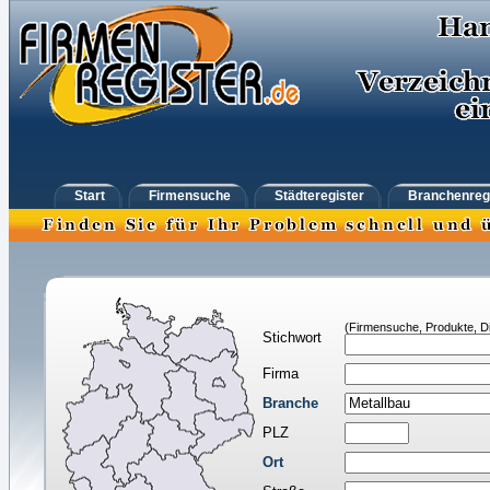
Start
Firmensuche
Städteregister
Branchenreg
(Firmensuche, Produkte, Di
Stichwort
Firma
Branche
PLZ
Ort