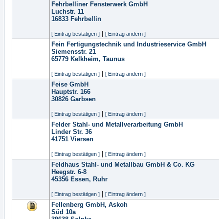
Fehrbelliner Fensterwerk GmbH
Luchstr. 11
16833
Fehrbellin
|
[ Eintrag bestätigen ]
[ Eintrag ändern ]
Fein Fertigungstechnik und Industrieservice GmbH
Siemensstr. 21
65779
Kelkheim, Taunus
|
[ Eintrag bestätigen ]
[ Eintrag ändern ]
Feise GmbH
Hauptstr. 166
30826
Garbsen
|
[ Eintrag bestätigen ]
[ Eintrag ändern ]
Felder Stahl- und Metallverarbeitung GmbH
Linder Str. 36
41751
Viersen
|
[ Eintrag bestätigen ]
[ Eintrag ändern ]
Feldhaus Stahl- und Metallbau GmbH & Co. KG
Heegstr. 6-8
45356
Essen, Ruhr
|
[ Eintrag bestätigen ]
[ Eintrag ändern ]
Fellenberg GmbH, Askoh
Süd 10a