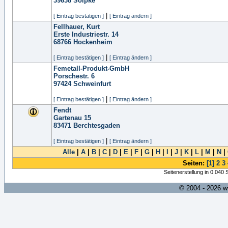
39638
Solpke
|
[ Eintrag bestätigen ]
[ Eintrag ändern ]
Fellhauer, Kurt
Erste Industriestr. 14
68766
Hockenheim
|
[ Eintrag bestätigen ]
[ Eintrag ändern ]
Femetall-Produkt-GmbH
Porschestr. 6
97424
Schweinfurt
|
[ Eintrag bestätigen ]
[ Eintrag ändern ]
Fendt
Gartenau 15
83471
Berchtesgaden
|
[ Eintrag bestätigen ]
[ Eintrag ändern ]
Alle
|
A
|
B
|
C
|
D
|
E
|
F
|
G
|
H
|
I
|
J
|
K
|
L
|
M
|
N
|
Seiten:
[1]
2
3
Seitenerstellung in 0.040
© 2004 - 2026 w