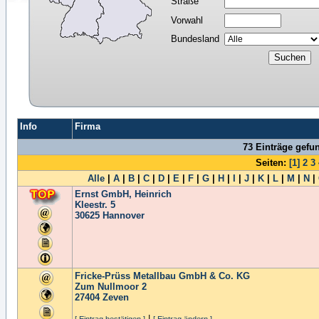
Straße
Vorwahl
Bundesland
Info
Firma
73 Einträge gefu
Seiten:
[1]
2
3
Alle
|
A
|
B
|
C
|
D
|
E
|
F
|
G
|
H
|
I
|
J
|
K
|
L
|
M
|
N
|
Ernst GmbH, Heinrich
Kleestr. 5
30625
Hannover
Fricke-Prüss Metallbau GmbH & Co. KG
Zum Nullmoor 2
27404
Zeven
|