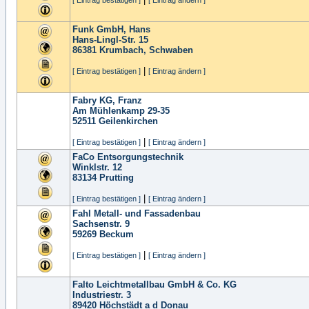
[ Eintrag bestätigen ]
[ Eintrag ändern ]
Funk GmbH, Hans
Hans-Lingl-Str. 15
86381
Krumbach, Schwaben
|
[ Eintrag bestätigen ]
[ Eintrag ändern ]
Fabry KG, Franz
Am Mühlenkamp 29-35
52511
Geilenkirchen
|
[ Eintrag bestätigen ]
[ Eintrag ändern ]
FaCo Entsorgungstechnik
Winklstr. 12
83134
Prutting
|
[ Eintrag bestätigen ]
[ Eintrag ändern ]
Fahl Metall- und Fassadenbau
Sachsenstr. 9
59269
Beckum
|
[ Eintrag bestätigen ]
[ Eintrag ändern ]
Falto Leichtmetallbau GmbH & Co. KG
Industriestr. 3
89420
Höchstädt a d Donau