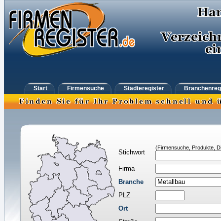
Start
Firmensuche
Städteregister
Branchenreg
(Firmensuche, Produkte, Di
Stichwort
Firma
Branche
PLZ
Ort