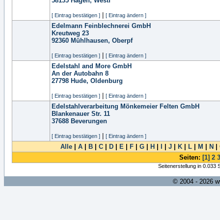
58135
Hagen, Westf
|
[ Eintrag bestätigen ]
[ Eintrag ändern ]
Edelmann Feinblechnerei GmbH
Kreutweg 23
92360
Mühlhausen, Oberpf
|
[ Eintrag bestätigen ]
[ Eintrag ändern ]
Edelstahl and More GmbH
An der Autobahn 8
27798
Hude, Oldenburg
|
[ Eintrag bestätigen ]
[ Eintrag ändern ]
Edelstahlverarbeitung Mönkemeier Felten GmbH
Blankenauer Str. 11
37688
Beverungen
|
[ Eintrag bestätigen ]
[ Eintrag ändern ]
Alle
|
A
|
B
|
C
|
D
|
E
|
F
|
G
|
H
|
I
|
J
|
K
|
L
|
M
|
N
|
Seiten:
[1]
2
Seitenerstellung in 0.033
© 2004 - 2026 w