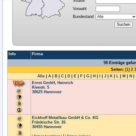
Straße
Vorwahl
Bundesland
Info
Firma
59 Einträge gefu
Seiten:
[1]
2
Alle
|
A
|
B
|
C
|
D
|
E
|
F
|
G
|
H
|
I
|
J
|
K
|
L
|
M
|
N
|
Ernst GmbH, Heinrich
Kleestr. 5
30625
Hannover
Eickhoff Metallbau GmbH & Co. KG
Fränkische Str. 26
30455
Hannover
|