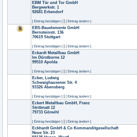
EBM Tür und Tor GmbH
Bergwerkstr. 1
92681
Erbendorf
|
[ Eintrag bestätigen ]
[ Eintrag ändern ]
EBS-Bauelemente GmbH
Bernsteinstr. 136
70619
Stuttgart
|
[ Eintrag bestätigen ]
[ Eintrag ändern ]
Eckardt Metallbau GmbH
Im Dürstborne 12
99510
Apolda
|
[ Eintrag bestätigen ]
[ Eintrag ändern ]
Ecker, Ludwig
Schwaighausener Str. 4
93326
Abensberg
|
[ Eintrag bestätigen ]
[ Eintrag ändern ]
Eckert Metallbau GmbH, Franz
Strittmatt 12
79733
Görwihl
|
[ Eintrag bestätigen ]
[ Eintrag ändern ]
Eckhardt GmbH & Co Kommanditgesellschaft
Neue Str. 23