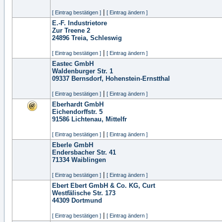
|
[ Eintrag bestätigen ]
[ Eintrag ändern ]
E.-F. Industrietore
Zur Treene 2
24896
Treia, Schleswig
|
[ Eintrag bestätigen ]
[ Eintrag ändern ]
Eastec GmbH
Waldenburger Str. 1
09337
Bernsdorf, Hohenstein-Ernstthal
|
[ Eintrag bestätigen ]
[ Eintrag ändern ]
Eberhardt GmbH
Eichendorffstr. 5
91586
Lichtenau, Mittelfr
|
[ Eintrag bestätigen ]
[ Eintrag ändern ]
Eberle GmbH
Endersbacher Str. 41
71334
Waiblingen
|
[ Eintrag bestätigen ]
[ Eintrag ändern ]
Ebert Ebert GmbH & Co. KG, Curt
Westfälische Str. 173
44309
Dortmund
|
[ Eintrag bestätigen ]
[ Eintrag ändern ]