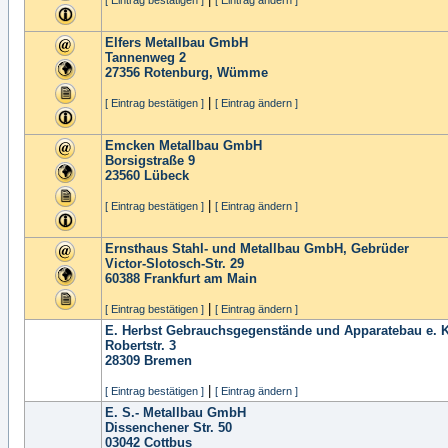
[ Eintrag bestätigen ]
[ Eintrag ändern ]
Elfers Metallbau GmbH
Tannenweg 2
27356
Rotenburg, Wümme
|
[ Eintrag bestätigen ]
[ Eintrag ändern ]
Emcken Metallbau GmbH
Borsigstraße 9
23560
Lübeck
|
[ Eintrag bestätigen ]
[ Eintrag ändern ]
Ernsthaus Stahl- und Metallbau GmbH, Gebrüder
Victor-Slotosch-Str. 29
60388
Frankfurt am Main
|
[ Eintrag bestätigen ]
[ Eintrag ändern ]
E. Herbst Gebrauchsgegenstände und Apparatebau e. K
Robertstr. 3
28309
Bremen
|
[ Eintrag bestätigen ]
[ Eintrag ändern ]
E. S.- Metallbau GmbH
Dissenchener Str. 50
03042
Cottbus