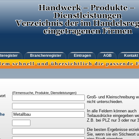
teregister
Branchenregister
Eintragen
AGB
Kontakt
(Firmensuche, Produkte, Dienstleistungen)
ort
Groß- und Kleinschreibung w
nicht unterschieden.
In alle Feldern können auch
che
Teilausdrücke eingegeben we
Z.B. bei PLZ nur 3 oder nur 
Die besten Ergebnisse erziel
Sie, wenn sie ein Stichwort 
eine Stadt eingeben