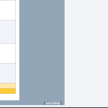
[
]
zum Anfang