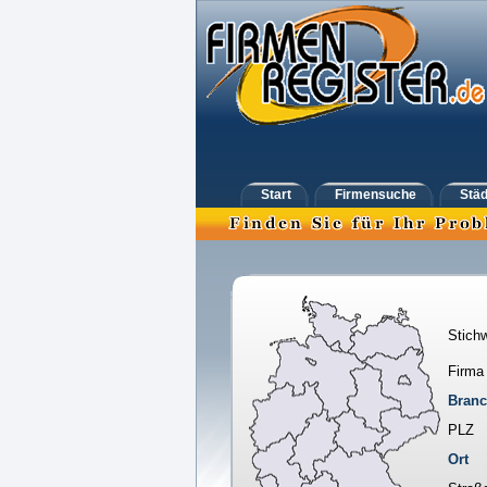
Start
Firmensuche
Städ
Stichw
Firma
Bran
PLZ
Ort