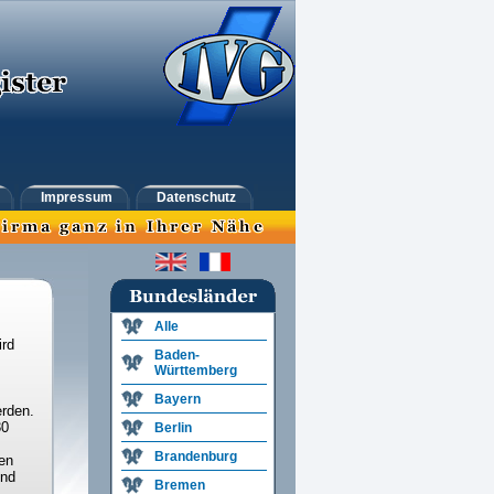
Impressum
Datenschutz
Alle
ird
Baden-
Württemberg
Bayern
rden.
30
Berlin
Brandenburg
en
und
Bremen