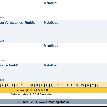
Metallbau
ern ]
lbau Verwaltungs- GmbH,
Metallbau
ern ]
Metallbau
ern ]
ervice GmbH
Metallbau
ern ]
|
G
|
H
|
I
|
J
|
K
|
L
|
M
|
N
|
O
|
P
|
Q
|
R
|
S
|
T
|
U
|
V
|
W
|
X
|
Y
|
Z
Seiten:
[1]
2
3
4
5
6
7
8
Seitenerstellung in 0.032 Sekunden
© 2004 - 2026 www.firmenregister.de