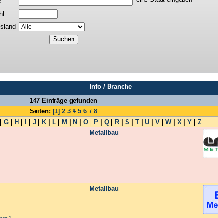
e
hl
sland
Info / Branche
147 Einträge gefunden
Seiten:
[1]
2
3
4
5
6
7
8
|
G
|
H
|
I
|
J
|
K
|
L
|
M
|
N
|
O
|
P
|
Q
|
R
|
S
|
T
|
U
|
V
|
W
|
X
|
Y
|
Z
Metallbau
Metallbau