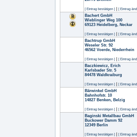
|
[ Eintrag bestätigen ]
[ Eintrag änd
Bachert GmbH
Wieblinger Weg 100
69123
Heidelberg, Neckar
|
[ Eintrag bestätigen ]
[ Eintrag änd
Bachtrup GmbH
Weseler Str. 92
46562
Voerde, Niederrhein
|
[ Eintrag bestätigen ]
[ Eintrag änd
Baczkiewicz, Erich
Karlsbader Str. 5
84478
Waldkraiburg
|
[ Eintrag bestätigen ]
[ Eintrag änd
Bärwinkel GmbH
Bahnhofstr. 10
14827
Benken, Belzig
|
[ Eintrag bestätigen ]
[ Eintrag änd
Baginski Metallbau GmbH
Buckower Damm 92
12349
Berlin
|
[ Eintrag bestätigen ]
[ Eintrag änd