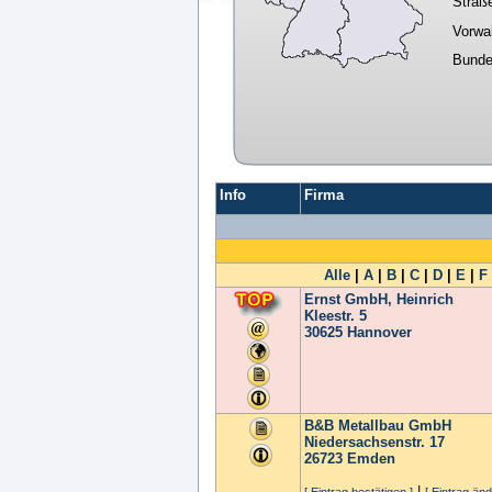
Straß
Vorwa
Bunde
Info
Firma
Alle
|
A
|
B
|
C
|
D
|
E
|
F
Ernst GmbH, Heinrich
Kleestr. 5
30625
Hannover
B&B Metallbau GmbH
Niedersachsenstr. 17
26723
Emden
|