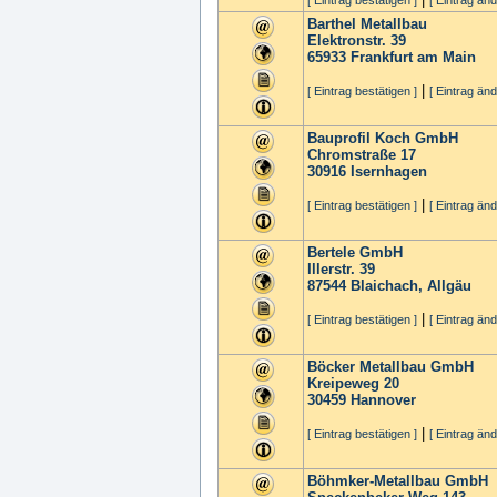
[ Eintrag bestätigen ]
[ Eintrag änd
Barthel Metallbau
Elektronstr. 39
65933
Frankfurt am Main
|
[ Eintrag bestätigen ]
[ Eintrag änd
Bauprofil Koch GmbH
Chromstraße 17
30916
Isernhagen
|
[ Eintrag bestätigen ]
[ Eintrag änd
Bertele GmbH
Illerstr. 39
87544
Blaichach, Allgäu
|
[ Eintrag bestätigen ]
[ Eintrag änd
Böcker Metallbau GmbH
Kreipeweg 20
30459
Hannover
|
[ Eintrag bestätigen ]
[ Eintrag änd
Böhmker-Metallbau GmbH