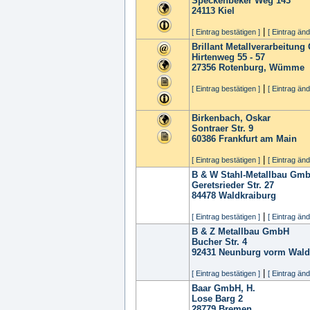
Speckenbeker Weg 143
24113
Kiel
|
[ Eintrag bestätigen ]
[ Eintrag änd
Brillant Metallverarbeitun
Hirtenweg 55 - 57
27356
Rotenburg, Wümme
|
[ Eintrag bestätigen ]
[ Eintrag änd
Birkenbach, Oskar
Sontraer Str. 9
60386
Frankfurt am Main
|
[ Eintrag bestätigen ]
[ Eintrag änd
B & W Stahl-Metallbau Gm
Geretsrieder Str. 27
84478
Waldkraiburg
|
[ Eintrag bestätigen ]
[ Eintrag änd
B & Z Metallbau GmbH
Bucher Str. 4
92431
Neunburg vorm Wald
|
[ Eintrag bestätigen ]
[ Eintrag änd
Baar GmbH, H.
Lose Barg 2
28779
Bremen