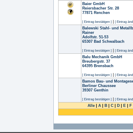
Baier GmbH
Reiersbacher Str. 28
77871
Renchen
|
[ Eintrag bestätigen ]
[ Eintrag änd
Balewski Stahl- und Metal
Rainer
Adolfstr. 51-53
65307
Bad Schwalbach
|
[ Eintrag bestätigen ]
[ Eintrag änd
Balu Mechanik GmbH
Breubergstr. 37
64395
Brensbach
|
[ Eintrag bestätigen ]
[ Eintrag änd
Bamos Bau- und Montages
Berliner Chaussee
39307
Genthin
|
[ Eintrag bestätigen ]
[ Eintrag änd
Alle
|
A
|
B
|
C
|
D
|
E
|
F