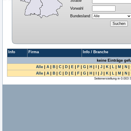
Straße
Vorwahl
Bundesland
Info
Firma
Info / Branche
keine Einträge ge
Alle
|
A
|
B
|
C
|
D
|
E
|
F
|
G
|
H
|
I
|
J
|
K
|
L
|
M
|
N
|
Alle
|
A
|
B
|
C
|
D
|
E
|
F
|
G
|
H
|
I
|
J
|
K
|
L
|
M
|
N
|
Seitenerstellung in 0.003