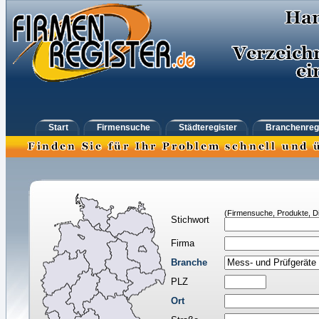
Start
Firmensuche
Städteregister
Branchenreg
(Firmensuche, Produkte, Di
Stichwort
Firma
Branche
PLZ
Ort