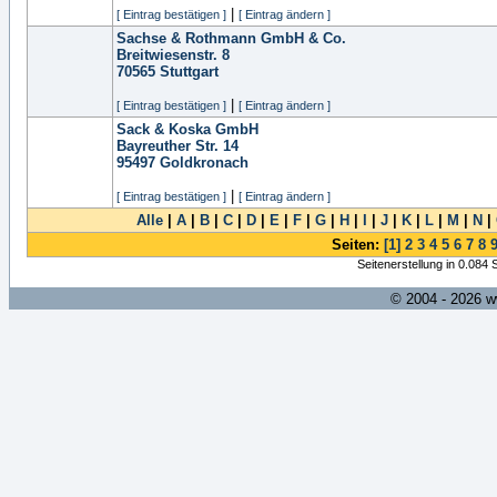
|
[ Eintrag bestätigen ]
[ Eintrag ändern ]
Sachse & Rothmann GmbH & Co.
Breitwiesenstr. 8
70565
Stuttgart
|
[ Eintrag bestätigen ]
[ Eintrag ändern ]
Sack & Koska GmbH
Bayreuther Str. 14
95497
Goldkronach
|
[ Eintrag bestätigen ]
[ Eintrag ändern ]
Alle
|
A
|
B
|
C
|
D
|
E
|
F
|
G
|
H
|
I
|
J
|
K
|
L
|
M
|
N
|
Seiten:
[1]
2
3
4
5
6
7
8
Seitenerstellung in 0.084
© 2004 - 2026 w