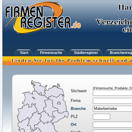
Start
Firmensuche
Städteregister
Branchenreg
(Firmensuche, Produkte, Di
Stichwort
Firma
Branche
PLZ
Ort