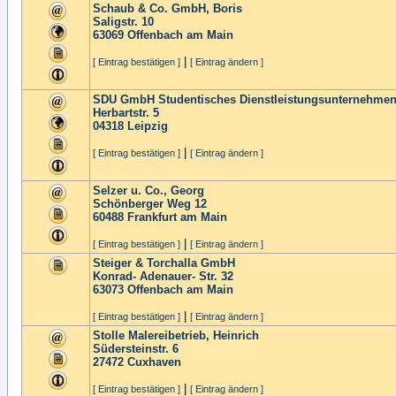
Schaub & Co. GmbH, Boris
Saligstr. 10
63069
Offenbach am Main
|
[ Eintrag bestätigen ]
[ Eintrag ändern ]
SDU GmbH Studentisches Dienstleistungsunternehme
Herbartstr. 5
04318
Leipzig
|
[ Eintrag bestätigen ]
[ Eintrag ändern ]
Selzer u. Co., Georg
Schönberger Weg 12
60488
Frankfurt am Main
|
[ Eintrag bestätigen ]
[ Eintrag ändern ]
Steiger & Torchalla GmbH
Konrad- Adenauer- Str. 32
63073
Offenbach am Main
|
[ Eintrag bestätigen ]
[ Eintrag ändern ]
Stolle Malereibetrieb, Heinrich
Südersteinstr. 6
27472
Cuxhaven
|
[ Eintrag bestätigen ]
[ Eintrag ändern ]