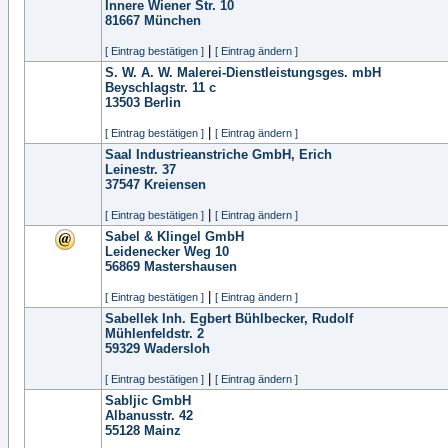
Innere Wiener Str. 10
81667
München
|
[ Eintrag bestätigen ]
[ Eintrag ändern ]
S. W. A. W. Malerei-Dienstleistungsges. mbH
Beyschlagstr. 11 c
13503
Berlin
|
[ Eintrag bestätigen ]
[ Eintrag ändern ]
Saal Industrieanstriche GmbH, Erich
Leinestr. 37
37547
Kreiensen
|
[ Eintrag bestätigen ]
[ Eintrag ändern ]
Sabel & Klingel GmbH
Leidenecker Weg 10
56869
Mastershausen
|
[ Eintrag bestätigen ]
[ Eintrag ändern ]
Sabellek Inh. Egbert Bühlbecker, Rudolf
Mühlenfeldstr. 2
59329
Wadersloh
|
[ Eintrag bestätigen ]
[ Eintrag ändern ]
Sabljic GmbH
Albanusstr. 42
55128
Mainz