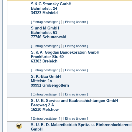
S & G Stransky GmbH
Bahnhofstr. 24
34323
Malsfeld
|
[ Eintrag bestätigen ]
[ Eintrag ändern ]
S und M GmbH
Bahnhofstr. 61
77746
Schutterwald
|
[ Eintrag bestätigen ]
[ Eintrag ändern ]
S. & A. Gögdas Baudekoration GmbH
Frankfurter Str. 60
63303
Dreieich
|
[ Eintrag bestätigen ]
[ Eintrag ändern ]
S. K.-Bau GmbH
Mittelstr. 1a
99991
Großengottern
|
[ Eintrag bestätigen ]
[ Eintrag ändern ]
S. U. B. Service und Baubeschichtungen GmbH
Bergweg 2 A
16230
Melchow
|
[ Eintrag bestätigen ]
[ Eintrag ändern ]
S. U. E. D. Malereibetrieb Spritz- u. Einbrennlackierer
GmbH