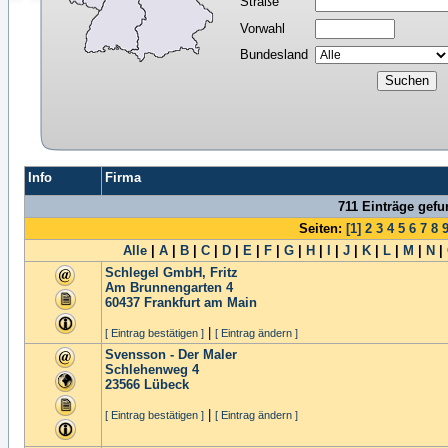
Straße
Vorwahl
Bundesland
Info
Firma
711 Einträge gef
Seiten:
[1]
2
3
4
5
6
7
8
Alle
|
A
|
B
|
C
|
D
|
E
|
F
|
G
|
H
|
I
|
J
|
K
|
L
|
M
|
N
|
Schlegel GmbH, Fritz
Am Brunnengarten 4
60437
Frankfurt am Main
|
[ Eintrag bestätigen ]
[ Eintrag ändern ]
Svensson - Der Maler
Schlehenweg 4
23566
Lübeck
|
[ Eintrag bestätigen ]
[ Eintrag ändern ]