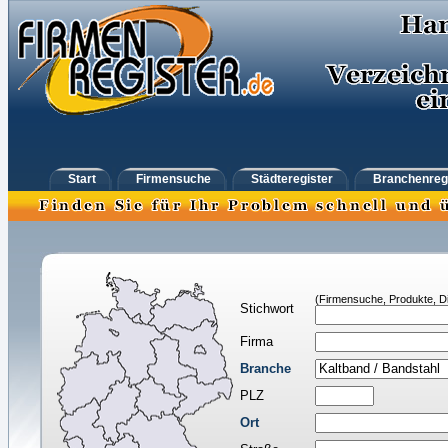
Start
Firmensuche
Städteregister
Branchenreg
(Firmensuche, Produkte, Di
Stichwort
Firma
Branche
PLZ
Ort