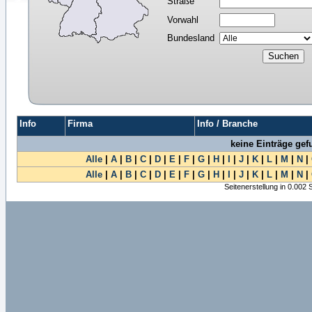
Straße
Vorwahl
Bundesland
Info
Firma
Info / Branche
keine Einträge ge
Alle
|
A
|
B
|
C
|
D
|
E
|
F
|
G
|
H
|
I
|
J
|
K
|
L
|
M
|
N
|
Alle
|
A
|
B
|
C
|
D
|
E
|
F
|
G
|
H
|
I
|
J
|
K
|
L
|
M
|
N
|
Seitenerstellung in 0.002