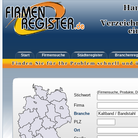
Start
Firmensuche
Städteregister
Branchenreg
(Firmensuche, Produkte, Di
Stichwort
Firma
Branche
PLZ
Ort