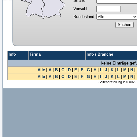
Straße
Vorwahl
Bundesland
Info
Firma
Info / Branche
keine Einträge ge
Alle
|
A
|
B
|
C
|
D
|
E
|
F
|
G
|
H
|
I
|
J
|
K
|
L
|
M
|
N
|
Alle
|
A
|
B
|
C
|
D
|
E
|
F
|
G
|
H
|
I
|
J
|
K
|
L
|
M
|
N
|
Seitenerstellung in 0.002