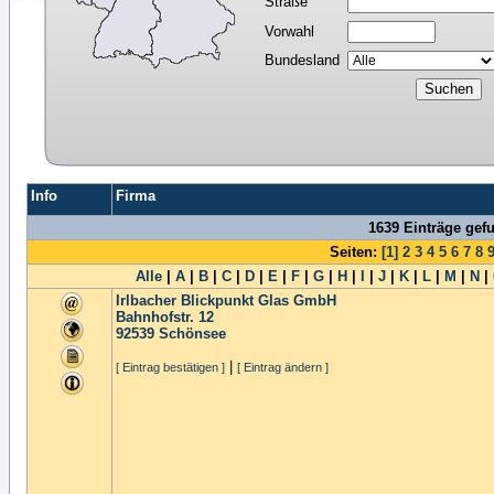
Straße
Vorwahl
Bundesland
Info
Firma
1639 Einträge gef
Seiten:
[1]
2
3
4
5
6
7
8
Alle
|
A
|
B
|
C
|
D
|
E
|
F
|
G
|
H
|
I
|
J
|
K
|
L
|
M
|
N
|
Irlbacher Blickpunkt Glas GmbH
Bahnhofstr. 12
92539
Schönsee
|
[ Eintrag bestätigen ]
[ Eintrag ändern ]