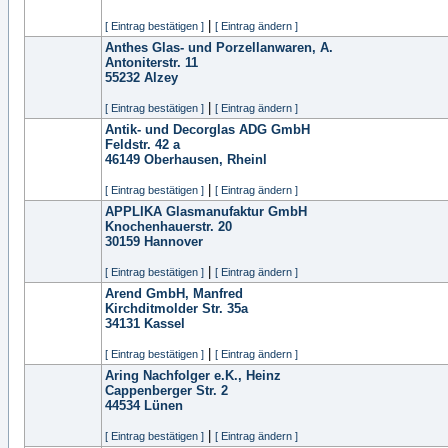
|
[ Eintrag bestätigen ]
[ Eintrag ändern ]
Anthes Glas- und Porzellanwaren, A.
Antoniterstr. 11
55232
Alzey
|
[ Eintrag bestätigen ]
[ Eintrag ändern ]
Antik- und Decorglas ADG GmbH
Feldstr. 42 a
46149
Oberhausen, Rheinl
|
[ Eintrag bestätigen ]
[ Eintrag ändern ]
APPLIKA Glasmanufaktur GmbH
Knochenhauerstr. 20
30159
Hannover
|
[ Eintrag bestätigen ]
[ Eintrag ändern ]
Arend GmbH, Manfred
Kirchditmolder Str. 35a
34131
Kassel
|
[ Eintrag bestätigen ]
[ Eintrag ändern ]
Aring Nachfolger e.K., Heinz
Cappenberger Str. 2
44534
Lünen
|
[ Eintrag bestätigen ]
[ Eintrag ändern ]