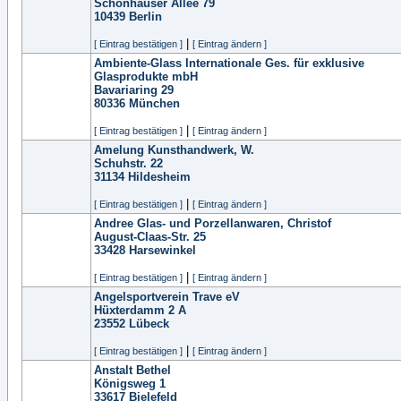
Schönhauser Allee 79
10439
Berlin
|
[ Eintrag bestätigen ]
[ Eintrag ändern ]
Ambiente-Glass Internationale Ges. für exklusive
Glasprodukte mbH
Bavariaring 29
80336
München
|
[ Eintrag bestätigen ]
[ Eintrag ändern ]
Amelung Kunsthandwerk, W.
Schuhstr. 22
31134
Hildesheim
|
[ Eintrag bestätigen ]
[ Eintrag ändern ]
Andree Glas- und Porzellanwaren, Christof
August-Claas-Str. 25
33428
Harsewinkel
|
[ Eintrag bestätigen ]
[ Eintrag ändern ]
Angelsportverein Trave eV
Hüxterdamm 2 A
23552
Lübeck
|
[ Eintrag bestätigen ]
[ Eintrag ändern ]
Anstalt Bethel
Königsweg 1
33617
Bielefeld