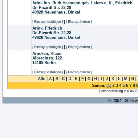
Arink Inh. Ruth Heemann geb. Lefers e. K., Friedrich
Dr.-Picardt-Str. 22-28
49828
Neuenhaus, Dinkel
|
[ Eintrag bestätigen ]
[ Eintrag ändern ]
Arink, Friedrich
Dr.-Picardt-Str. 22-28
49828
Neuenhaus, Dinkel
|
[ Eintrag bestätigen ]
[ Eintrag ändern ]
Arncken, Klaus
Albrechtstr. 122
12165
Berlin
|
[ Eintrag bestätigen ]
[ Eintrag ändern ]
Alle
|
A
|
B
|
C
|
D
|
E
|
F
|
G
|
H
|
I
|
J
|
K
|
L
|
M
|
N
|
Seiten:
[1]
2
3
4
5
6
7
8
Seitenerstellung in 0.063
© 2004 - 2026 w