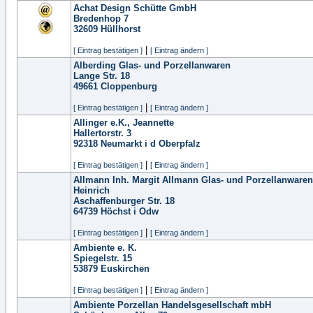
Achat Design Schütte GmbH
Bredenhop 7
32609
Hüllhorst
|
[ Eintrag bestätigen ]
[ Eintrag ändern ]
Alberding Glas- und Porzellanwaren
Lange Str. 18
49661
Cloppenburg
|
[ Eintrag bestätigen ]
[ Eintrag ändern ]
Allinger e.K., Jeannette
Hallertorstr. 3
92318
Neumarkt i d Oberpfalz
|
[ Eintrag bestätigen ]
[ Eintrag ändern ]
Allmann Inh. Margit Allmann Glas- und Porzellanwaren
Heinrich
Aschaffenburger Str. 18
64739
Höchst i Odw
|
[ Eintrag bestätigen ]
[ Eintrag ändern ]
Ambiente e. K.
Spiegelstr. 15
53879
Euskirchen
|
[ Eintrag bestätigen ]
[ Eintrag ändern ]
Ambiente Porzellan Handelsgesellschaft mbH