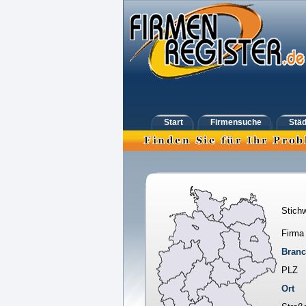
Start
Firmensuche
Städ
Stichw
Firma
Bran
PLZ
Ort