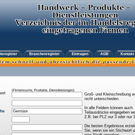
teregister
Branchenregister
Eintragen
AGB
Kontakt
(Firmensuche, Produkte, Dienstleistungen)
ort
Groß- und Kleinschreibung w
nicht unterschieden.
In alle Feldern können auch
che
Teilausdrücke eingegeben we
Z.B. bei PLZ nur 3 oder nur 
Die besten Ergebnisse erziel
Sie, wenn sie ein Stichwort 
eine Stadt eingeben