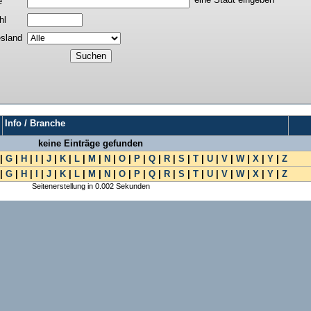
e
hl
sland
Info / Branche
keine Einträge gefunden
|
G
|
H
|
I
|
J
|
K
|
L
|
M
|
N
|
O
|
P
|
Q
|
R
|
S
|
T
|
U
|
V
|
W
|
X
|
Y
|
Z
|
G
|
H
|
I
|
J
|
K
|
L
|
M
|
N
|
O
|
P
|
Q
|
R
|
S
|
T
|
U
|
V
|
W
|
X
|
Y
|
Z
Seitenerstellung in 0.002 Sekunden