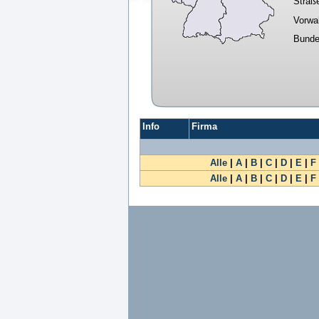
Straß
Vorwa
Bunde
Info
Firma
Alle
|
A
|
B
|
C
|
D
|
E
|
F
Alle
|
A
|
B
|
C
|
D
|
E
|
F