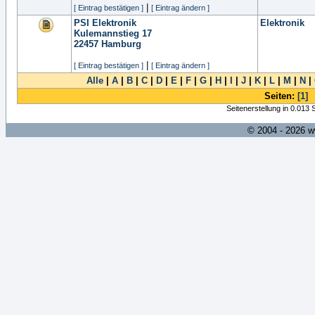
|
[ Eintrag bestätigen ]
[ Eintrag ändern ]
PSI Elektronik
Elektronik
Kulemannstieg 17
22457
Hamburg
|
[ Eintrag bestätigen ]
[ Eintrag ändern ]
Alle
|
A
|
B
|
C
|
D
|
E
|
F
|
G
|
H
|
I
|
J
|
K
|
L
|
M
|
N
|
Seiten:
[1]
Seitenerstellung in 0.013
© 2004 - 2026 w