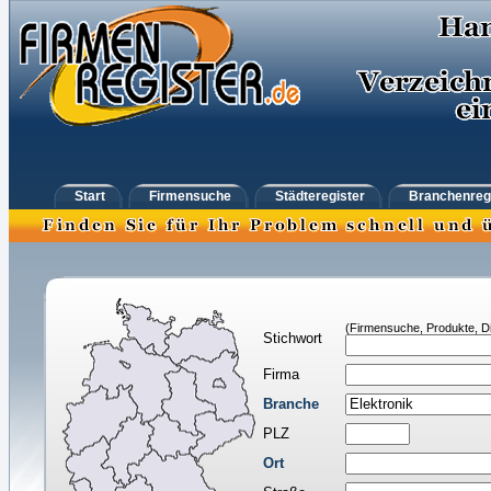
Start
Firmensuche
Städteregister
Branchenreg
(Firmensuche, Produkte, Di
Stichwort
Firma
Branche
PLZ
Ort