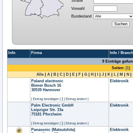
Straße
Vorwahl
Bundesland
Info
Firma
Info / Branc
9 Einträge gefu
Seiten:
[1]
Alle
|
A
|
B
|
C
|
D
|
E
|
F
|
G
|
H
|
I
|
J
|
K
|
L
|
M
|
N
|
Paland electronic
Elektronik
Biener Busch 16
30539
Hannover
|
[ Eintrag bestätigen ]
[ Eintrag ändern ]
Palm Electronic GmbH
Elektronik
Leipziger Str. 33a
75181
Pforzheim
|
[ Eintrag bestätigen ]
[ Eintrag ändern ]
Panasonic (Matsutshita)
Elektronik