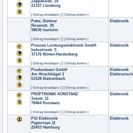
Zeppelinstr. 19
21337
Lüneburg
|
[ Eintrag bestätigen ]
[ Eintrag ändern ]
Peter, Dietmar
Elektronik
Rosenstr. 30
58636
Iserlohn
|
[ Eintrag bestätigen ]
[ Eintrag ändern ]
Preusse Leistungselektronik GmbH
Elektronik
Industriestr. 5
37176
Nörten-Hardenberg
|
[ Eintrag bestätigen ]
[ Eintrag ändern ]
Productware GmbH
Elektronik
Am Hirschhügel 2
Elektronisc
63128
Dietzenbach
|
[ Eintrag bestätigen ]
[ Eintrag ändern ]
PRÜFTRONIK KONSTANZ
Elektronik
Seestr. 11
78464
Konstanz
|
[ Eintrag bestätigen ]
[ Eintrag ändern ]
PSI Elektronik
Elektronik
Papenreye 11
22453
Hamburg