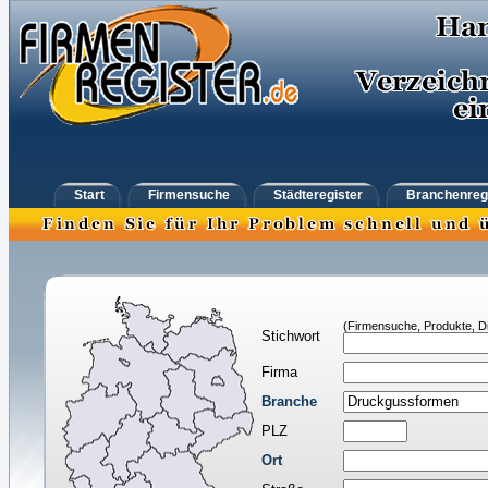
Start
Firmensuche
Städteregister
Branchenreg
(Firmensuche, Produkte, Di
Stichwort
Firma
Branche
PLZ
Ort