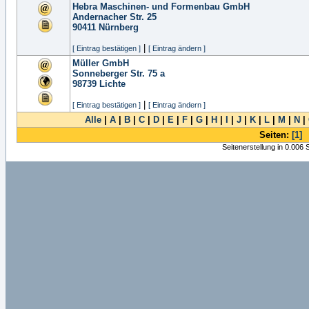
Hebra Maschinen- und Formenbau GmbH
Andernacher Str. 25
90411
Nürnberg
|
[ Eintrag bestätigen ]
[ Eintrag ändern ]
Müller GmbH
Sonneberger Str. 75 a
98739
Lichte
|
[ Eintrag bestätigen ]
[ Eintrag ändern ]
Alle
|
A
|
B
|
C
|
D
|
E
|
F
|
G
|
H
|
I
|
J
|
K
|
L
|
M
|
N
|
Seiten:
[1]
Seitenerstellung in 0.006