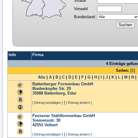
Straße
Vorwahl
Bundesland
Info
Firma
4 Einträge gefu
Seiten:
[1]
Alle
|
A
|
B
|
C
|
D
|
E
|
F
|
G
|
H
|
I
|
J
|
K
|
L
|
M
|
N
|
Battenberger Formenbau GmbH
Biedenkopfer Str. 29
35088
Battenberg, Eder
|
[ Eintrag bestätigen ]
[ Eintrag ändern ]
Feussner Stahlformenbau GmbH
Siemensstr. 30
42551
Velbert
|
[ Eintrag bestätigen ]
[ Eintrag ändern ]