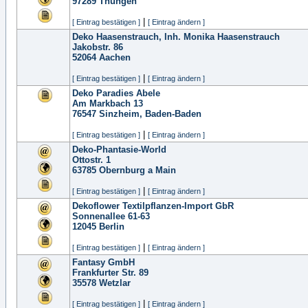
97289
Thüngen
|
[ Eintrag bestätigen ]
[ Eintrag ändern ]
Deko Haasenstrauch, Inh. Monika Haasenstrauch
Jakobstr. 86
52064
Aachen
|
[ Eintrag bestätigen ]
[ Eintrag ändern ]
Deko Paradies Abele
Am Markbach 13
76547
Sinzheim, Baden-Baden
|
[ Eintrag bestätigen ]
[ Eintrag ändern ]
Deko-Phantasie-World
Ottostr. 1
63785
Obernburg a Main
|
[ Eintrag bestätigen ]
[ Eintrag ändern ]
Dekoflower Textilpflanzen-Import GbR
Sonnenallee 61-63
12045
Berlin
|
[ Eintrag bestätigen ]
[ Eintrag ändern ]
Fantasy GmbH
Frankfurter Str. 89
35578
Wetzlar
|
[ Eintrag bestätigen ]
[ Eintrag ändern ]