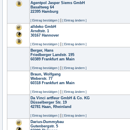
Agentpol Jasper Siems GmbH
Basaltweg 64
22395
Hamburg
|
[ Eintrag bestätigen ]
[ Eintrag ändern ]
alldeko GmbH
Arndtstr. 1
30167
Hannover
|
[ Eintrag bestätigen ]
[ Eintrag ändern ]
Berger, Hans
Friedberger Landstr. 195
60389
Frankfurt am Main
|
[ Eintrag bestätigen ]
[ Eintrag ändern ]
Braun, Wolfgang
Weberstr. 77
60318
Frankfurt am Main
|
[ Eintrag bestätigen ]
[ Eintrag ändern ]
Da Vinci artfleur GmbH & Co. KG
Düsselberger Str. 19
42781
Haan, Rheinland
|
[ Eintrag bestätigen ]
[ Eintrag ändern ]
Darius-Dummybau
Gutenbergstr. 5