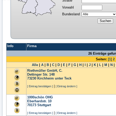
Straße
Vorwahl
Bundesland
Info
Firma
26 Einträge gefu
Seiten:
[1]
2
Alle
|
A
|
B
|
C
|
D
|
E
|
F
|
G
|
H
|
I
|
J
|
K
|
L
|
M
|
N
|
Riethmüller GmbH, C.
Dettinger Str. 148
73230
Kirchheim unter Teck
|
[ Eintrag bestätigen ]
[ Eintrag ändern ]
1000schön OHG
Eberhardstr. 10
70173
Stuttgart
|
[ Eintrag bestätigen ]
[ Eintrag ändern ]