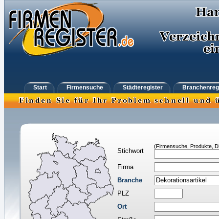
Start
Firmensuche
Städteregister
Branchenreg
(Firmensuche, Produkte, Di
Stichwort
Firma
Branche
PLZ
Ort