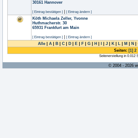
30161
Hannover
|
[ Eintrag bestätigen ]
[ Eintrag ändern ]
Köth Michaela Zeller, Yvonne
Huthmacherstr. 30
65931
Frankfurt am Main
|
[ Eintrag bestätigen ]
[ Eintrag ändern ]
Alle
|
A
|
B
|
C
|
D
|
E
|
F
|
G
|
H
|
I
|
J
|
K
|
L
|
M
|
N
|
Seiten:
[1]
2
Seitenerstellung in 0.012
© 2004 - 2026 w