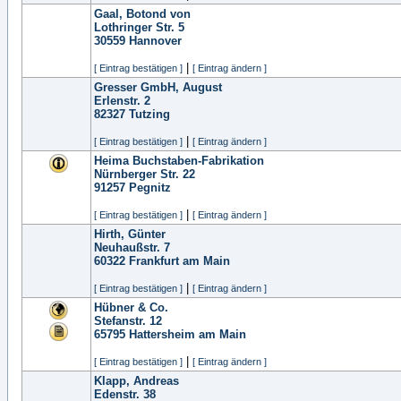
Gaal, Botond von
Lothringer Str. 5
30559
Hannover
|
[ Eintrag bestätigen ]
[ Eintrag ändern ]
Gresser GmbH, August
Erlenstr. 2
82327
Tutzing
|
[ Eintrag bestätigen ]
[ Eintrag ändern ]
Heima Buchstaben-Fabrikation
Nürnberger Str. 22
91257
Pegnitz
|
[ Eintrag bestätigen ]
[ Eintrag ändern ]
Hirth, Günter
Neuhaußstr. 7
60322
Frankfurt am Main
|
[ Eintrag bestätigen ]
[ Eintrag ändern ]
Hübner & Co.
Stefanstr. 12
65795
Hattersheim am Main
|
[ Eintrag bestätigen ]
[ Eintrag ändern ]
Klapp, Andreas
Edenstr. 38