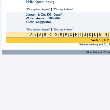
06484
Quedlinburg
|
[ Eintrag bestätigen ]
[ Eintrag ändern ]
Jansen & Co. KG, Josef
Wittensteinstr. 200-204
42283
Wuppertal
|
[ Eintrag bestätigen ]
[ Eintrag ändern ]
Alle
|
A
|
B
|
C
|
D
|
E
|
F
|
G
|
H
|
I
|
J
|
K
|
L
|
M
|
N
|
Seiten:
[1]
2
Seitenerstellung in 0.011
© 2004 - 2026 w