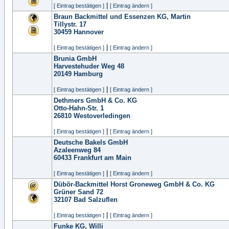
|
[ Eintrag bestätigen ]
[ Eintrag ändern ]
Braun Backmittel und Essenzen KG, Martin
Tillystr. 17
30459
Hannover
|
[ Eintrag bestätigen ]
[ Eintrag ändern ]
Brunia GmbH
Harvestehuder Weg 48
20149
Hamburg
|
[ Eintrag bestätigen ]
[ Eintrag ändern ]
Dethmers GmbH & Co. KG
Otto-Hahn-Str. 1
26810
Westoverledingen
|
[ Eintrag bestätigen ]
[ Eintrag ändern ]
Deutsche Bakels GmbH
Azaleenweg 84
60433
Frankfurt am Main
|
[ Eintrag bestätigen ]
[ Eintrag ändern ]
Dübör-Backmittel Horst Groneweg GmbH & Co. KG
Grüner Sand 72
32107
Bad Salzuflen
|
[ Eintrag bestätigen ]
[ Eintrag ändern ]
Funke KG, Willi