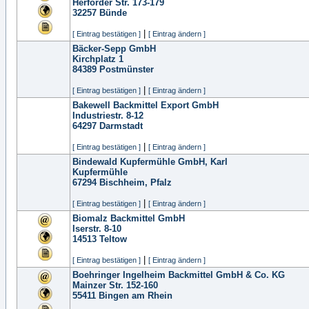
Herforder Str. 173-179
32257
Bünde
|
[ Eintrag bestätigen ]
[ Eintrag ändern ]
Bäcker-Sepp GmbH
Kirchplatz 1
84389
Postmünster
|
[ Eintrag bestätigen ]
[ Eintrag ändern ]
Bakewell Backmittel Export GmbH
Industriestr. 8-12
64297
Darmstadt
|
[ Eintrag bestätigen ]
[ Eintrag ändern ]
Bindewald Kupfermühle GmbH, Karl
Kupfermühle
67294
Bischheim, Pfalz
|
[ Eintrag bestätigen ]
[ Eintrag ändern ]
Biomalz Backmittel GmbH
Iserstr. 8-10
14513
Teltow
|
[ Eintrag bestätigen ]
[ Eintrag ändern ]
Boehringer Ingelheim Backmittel GmbH & Co. KG
Mainzer Str. 152-160
55411
Bingen am Rhein