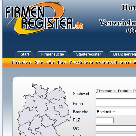
Start
Firmensuche
Städteregister
Branchenreg
(Firmensuche, Produkte, Di
Stichwort
Firma
Branche
PLZ
Ort