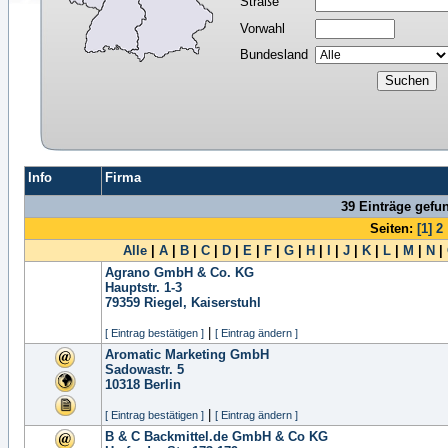
Straße
Vorwahl
Bundesland
Info
Firma
39 Einträge gefu
Seiten:
[1]
2
Alle
|
A
|
B
|
C
|
D
|
E
|
F
|
G
|
H
|
I
|
J
|
K
|
L
|
M
|
N
|
Agrano GmbH & Co. KG
Hauptstr. 1-3
79359
Riegel, Kaiserstuhl
|
[ Eintrag bestätigen ]
[ Eintrag ändern ]
Aromatic Marketing GmbH
Sadowastr. 5
10318
Berlin
|
[ Eintrag bestätigen ]
[ Eintrag ändern ]
B & C Backmittel.de GmbH & Co KG