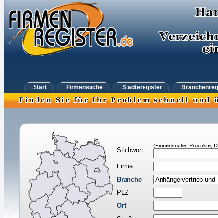
Start
Firmensuche
Städteregister
Branchenreg
(Firmensuche, Produkte, Di
Stichwort
Firma
Branche
PLZ
Ort