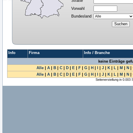
Straße
Vorwahl
Bundesland
Info
Firma
Info / Branche
keine Einträge ge
Alle
|
A
|
B
|
C
|
D
|
E
|
F
|
G
|
H
|
I
|
J
|
K
|
L
|
M
|
N
|
Alle
|
A
|
B
|
C
|
D
|
E
|
F
|
G
|
H
|
I
|
J
|
K
|
L
|
M
|
N
|
Seitenerstellung in 0.003