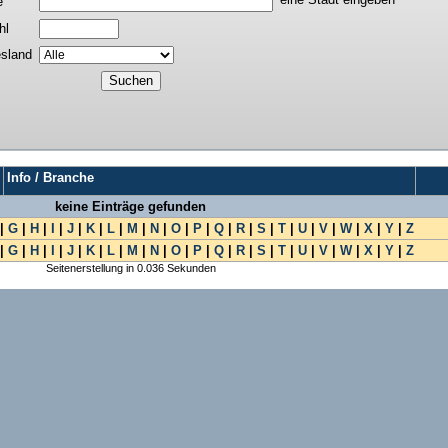
e
hl
sland
Info / Branche
keine Einträge gefunden
|
G
|
H
|
I
|
J
|
K
|
L
|
M
|
N
|
O
|
P
|
Q
|
R
|
S
|
T
|
U
|
V
|
W
|
X
|
Y
|
Z
|
G
|
H
|
I
|
J
|
K
|
L
|
M
|
N
|
O
|
P
|
Q
|
R
|
S
|
T
|
U
|
V
|
W
|
X
|
Y
|
Z
Seitenerstellung in 0.036 Sekunden