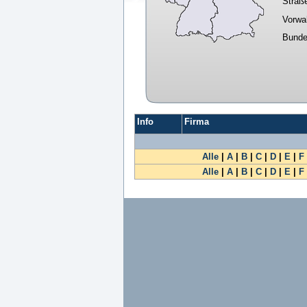
Straß
Vorwa
Bunde
Info
Firma
Alle
|
A
|
B
|
C
|
D
|
E
|
F
Alle
|
A
|
B
|
C
|
D
|
E
|
F