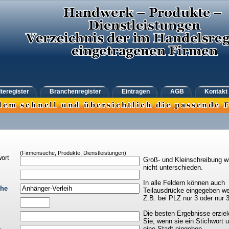
teregister
Branchenregister
Eintragen
AGB
Kontakt
(Firmensuche, Produkte, Dienstleistungen)
ort
Groß- und Kleinschreibung w
nicht unterschieden.
In alle Feldern können auch
che
Teilausdrücke eingegeben we
Z.B. bei PLZ nur 3 oder nur 
Die besten Ergebnisse erziel
Sie, wenn sie ein Stichwort 
eine Stadt eingeben