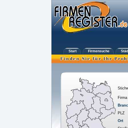
Start
Firmensuche
Städ
Stichw
Firma
Bran
PLZ
Ort