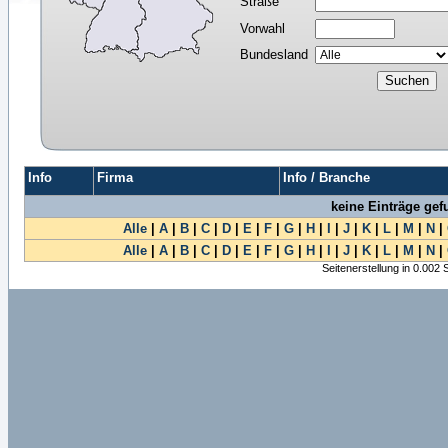
Straße
Vorwahl
Bundesland
Info
Firma
Info / Branche
keine Einträge ge
Alle
|
A
|
B
|
C
|
D
|
E
|
F
|
G
|
H
|
I
|
J
|
K
|
L
|
M
|
N
|
Alle
|
A
|
B
|
C
|
D
|
E
|
F
|
G
|
H
|
I
|
J
|
K
|
L
|
M
|
N
|
Seitenerstellung in 0.002