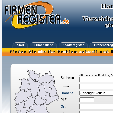
Start
Firmensuche
Städteregister
Branchenreg
(Firmensuche, Produkte, Di
Stichwort
Firma
Branche
PLZ
Ort