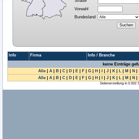
Straße
Vorwahl
Bundesland
Info
Firma
Info / Branche
keine Einträge ge
Alle
|
A
|
B
|
C
|
D
|
E
|
F
|
G
|
H
|
I
|
J
|
K
|
L
|
M
|
N
|
Alle
|
A
|
B
|
C
|
D
|
E
|
F
|
G
|
H
|
I
|
J
|
K
|
L
|
M
|
N
|
Seitenerstellung in 0.002