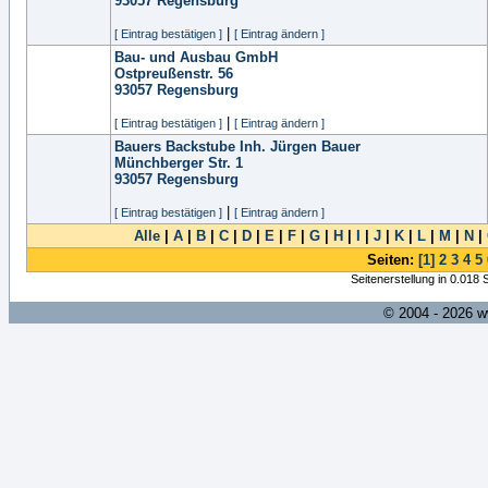
93057
Regensburg
|
[ Eintrag bestätigen ]
[ Eintrag ändern ]
Bau- und Ausbau GmbH
Ostpreußenstr. 56
93057
Regensburg
|
[ Eintrag bestätigen ]
[ Eintrag ändern ]
Bauers Backstube Inh. Jürgen Bauer
Münchberger Str. 1
93057
Regensburg
|
[ Eintrag bestätigen ]
[ Eintrag ändern ]
Alle
|
A
|
B
|
C
|
D
|
E
|
F
|
G
|
H
|
I
|
J
|
K
|
L
|
M
|
N
|
Seiten:
[1]
2
3
4
5
Seitenerstellung in 0.018
© 2004 - 2026 w