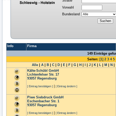
Straße
Vorwahl
Bundesland
Info
Firma
149 Einträge gef
Seiten:
[1]
2
3
4
5
Alle
|
A
|
B
|
C
|
D
|
E
|
F
|
G
|
H
|
I
|
J
|
K
|
L
|
M
|
N
|
Kälte-Schübl GmbH
Lichtenfelser Str. 17
93057
Regensburg
|
[ Eintrag bestätigen ]
[ Eintrag ändern ]
Piwe Siebdruck GmbH
Eschenbacher Str. 1
93057
Regensburg
|
[ Eintrag bestätigen ]
[ Eintrag ändern ]