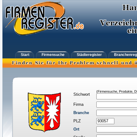
Start
Firmensuche
Städteregister
Branchenreg
(Firmensuche, Produkte, Di
Stichwort
Firma
Branche
PLZ
Ort