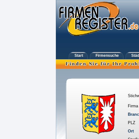
Start
Firmensuche
Städ
Stichw
Firma
Bran
PLZ
Ort