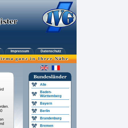
Impressum
Datenschutz
Alle
ird
Baden-
Württemberg
Bayern
rden.
30
Berlin
Brandenburg
en
und
Bremen