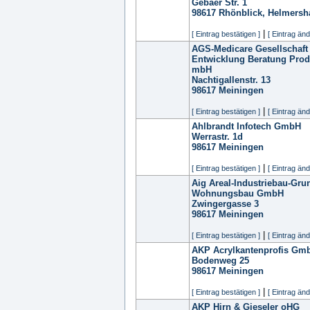
Gebaer Str. 1
98617
Rhönblick, Helmers
|
[ Eintrag bestätigen ]
[ Eintrag änd
AGS-Medicare Gesellschaft
Entwicklung Beratung Prod
mbH
Nachtigallenstr. 13
98617
Meiningen
|
[ Eintrag bestätigen ]
[ Eintrag änd
Ahlbrandt Infotech GmbH
Werrastr. 1d
98617
Meiningen
|
[ Eintrag bestätigen ]
[ Eintrag änd
Aig Areal-Industriebau-Gru
Wohnungsbau GmbH
Zwingergasse 3
98617
Meiningen
|
[ Eintrag bestätigen ]
[ Eintrag änd
AKP Acrylkantenprofis Gm
Bodenweg 25
98617
Meiningen
|
[ Eintrag bestätigen ]
[ Eintrag änd
AKP Hirn & Gieseler oHG