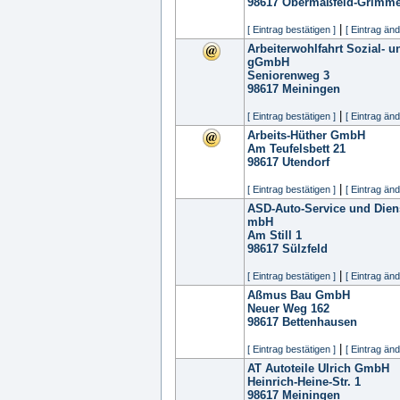
98617
Obermaßfeld-Grimme
|
[ Eintrag bestätigen ]
[ Eintrag änd
Arbeiterwohlfahrt Sozial- u
gGmbH
Seniorenweg 3
98617
Meiningen
|
[ Eintrag bestätigen ]
[ Eintrag änd
Arbeits-Hüther GmbH
Am Teufelsbett 21
98617
Utendorf
|
[ Eintrag bestätigen ]
[ Eintrag änd
ASD-Auto-Service und Dien
mbH
Am Still 1
98617
Sülzfeld
|
[ Eintrag bestätigen ]
[ Eintrag änd
Aßmus Bau GmbH
Neuer Weg 162
98617
Bettenhausen
|
[ Eintrag bestätigen ]
[ Eintrag änd
AT Autoteile Ulrich GmbH
Heinrich-Heine-Str. 1
98617
Meiningen