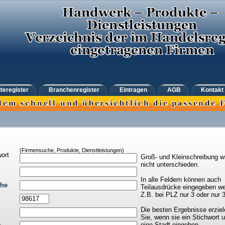
teregister
Branchenregister
Eintragen
AGB
Kontakt
(Firmensuche, Produkte, Dienstleistungen)
ort
Groß- und Kleinschreibung w
nicht unterschieden.
In alle Feldern können auch
che
Teilausdrücke eingegeben we
Z.B. bei PLZ nur 3 oder nur 
Die besten Ergebnisse erziel
Sie, wenn sie ein Stichwort 
eine Stadt eingeben