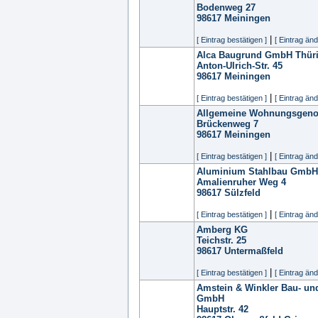
Bodenweg 27
98617
Meiningen
|
[ Eintrag bestätigen ]
[ Eintrag änd
Alca Baugrund GmbH Thür
Anton-Ulrich-Str. 45
98617
Meiningen
|
[ Eintrag bestätigen ]
[ Eintrag änd
Allgemeine Wohnungsgeno
Brückenweg 7
98617
Meiningen
|
[ Eintrag bestätigen ]
[ Eintrag änd
Aluminium Stahlbau GmbH
Amalienruher Weg 4
98617
Sülzfeld
|
[ Eintrag bestätigen ]
[ Eintrag änd
Amberg KG
Teichstr. 25
98617
Untermaßfeld
|
[ Eintrag bestätigen ]
[ Eintrag änd
Amstein & Winkler Bau- u
GmbH
Hauptstr. 42