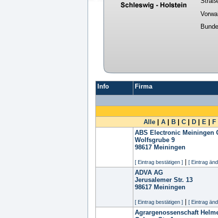
Straß
Vorwa
Bunde
Info
Firma
Alle
|
A
|
B
|
C
|
D
|
E
|
F
ABS Electronic Meiningen
Wolfsgrube 9
98617
Meiningen
|
[ Eintrag bestätigen ]
[ Eintrag änd
ADVA AG
Jerusalemer Str. 13
98617
Meiningen
|
[ Eintrag bestätigen ]
[ Eintrag änd
Agrargenossenschaft Helm