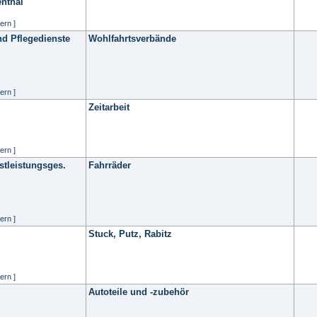
nthal
ern ]
nd Pflegedienste
Wohlfahrtsverbände
ern ]
Zeitarbeit
ern ]
stleistungsges.
Fahrräder
ern ]
Stuck, Putz, Rabitz
ern ]
Autoteile und -zubehör