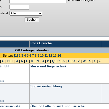
e
hl
sland
Info / Branche
270 Einträge gefunden
Seiten:
[1]
2
3
4
5
6
7
8
9
10
11
12
13
14
|
G
|
H
|
I
|
J
|
K
|
L
|
M
|
N
|
O
|
P
|
Q
|
R
|
S
|
T
|
U
|
V
|
W
|
X
|
Y
|
Z
 GmbH
Mess- und Regeltechnik
ern ]
Softwareentwicklung
ern ]
ershausen eG
Öle und Fette, pflanzl. und tierische