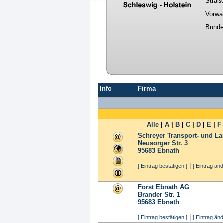
Straß
Vorwa
Bunde
Info
Firma
Alle
|
A
|
B
|
C
|
D
|
E
|
F
Schreyer Transport- und 
Neusorger Str. 3
95683
Ebnath
|
[ Eintrag bestätigen ]
[ Eintrag änd
Forst Ebnath AG
Brander Str. 1
95683
Ebnath
|
[ Eintrag bestätigen ]
[ Eintrag änd