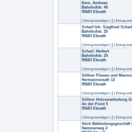
Kern, Andreas
Bahnhofstr. 40
95683
Ebnath
|
[ Eintrag bestätigen ]
[ Eintrag änd
Scharf Inh. Siegfried Scharf
Bahnhofstr. 25
95683
Ebnath
|
[ Eintrag bestätigen ]
[ Eintrag änd
Scharf, Herbert
Bahnhofstr. 25
95683
Ebnath
|
[ Eintrag bestätigen ]
[ Eintrag änd
Söllner Fliesen und Marm
Hermannsreuth 12
95683
Ebnath
|
[ Eintrag bestätigen ]
[ Eintrag änd
Söllner Holzverarbeitung 
An der Point 5
95683
Ebnath
|
[ Eintrag bestätigen ]
[ Eintrag änd
Stich Bekleidungsgeschäft
Hammerweg 2