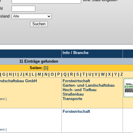
e
hl
sland
Info / Branche
11 Einträge gefunden
Seiten:
[1]
|
G
|
H
|
I
|
J
|
K
|
L
|
M
|
N
|
O
|
P
|
Q
|
R
|
S
|
T
|
U
|
V
|
W
|
X
|
Y
|
Z
Landschaftsbau GmbH
Forstwirtschaft
Garten- und Landschaftsbau
Hoch- und Tiefbau
Straßenbau
Transporte
ern ]
Forstwirtschaft
ern ]