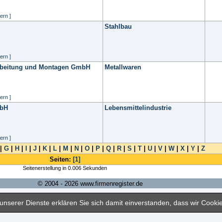
ern ]
Stahlbau
ern ]
rbeitung und Montagen GmbH
Metallwaren
ern ]
mbH
Lebensmittelindustrie
ern ]
|
G
|
H
|
I
|
J
|
K
|
L
|
M
|
N
|
O
|
P
|
Q
|
R
|
S
|
T
|
U
|
V
|
W
|
X
|
Y
|
Z
Seiten:
[1]
Seitenerstellung in 0.006 Sekunden
© 2004 - 2026 www.firmenregister.de
nserer Dienste erklären Sie sich damit einverstanden, dass wir Cook