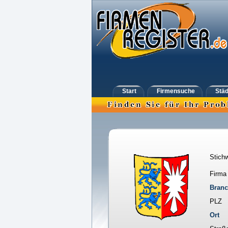
Start
Firmensuche
Städ
Stichw
Firma
Bran
PLZ
Ort