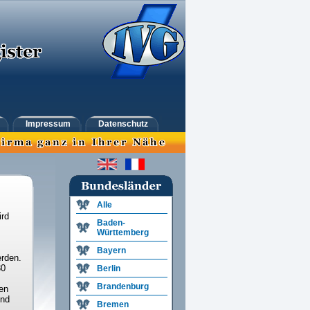
Impressum
Datenschutz
Alle
ird
Baden-
Württemberg
Bayern
rden.
30
Berlin
Brandenburg
en
und
Bremen