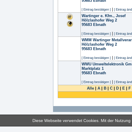
95683
Ebnath
|
[ Eintrag bestätigen ]
[ Eintrag änd
Wartinger e. Kfm., Josef
Hölzlashofer Weg 2
95683
Ebnath
|
[ Eintrag bestätigen ]
[ Eintrag änd
WMM Wartinger Metallvera
Hölzlashofer Weg 2
95683
Ebnath
|
[ Eintrag bestätigen ]
[ Eintrag änd
WWU Umweltelektronik G
Marktplatz 1
95683
Ebnath
|
[ Eintrag bestätigen ]
[ Eintrag änd
Alle
|
A
|
B
|
C
|
D
|
E
|
F
Diese Webseite verwendet Cookies. Mit der Nutzung u