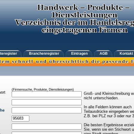
teregister
Branchenregister
Eintragen
AGB
Kontakt
(Firmensuche, Produkte, Dienstleistungen)
ort
Groß- und Kleinschreibung w
nicht unterschieden.
In alle Feldern können auch
che
Teilausdrücke eingegeben we
Z.B. bei PLZ nur 3 oder nur 
Die besten Ergebnisse erziel
Sie, wenn sie ein Stichwort 
eine Stadt eingeben