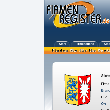
Start
Firmensuche
Städ
Stichw
Firma
Bran
PLZ
Ort