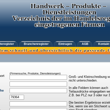
teregister
Branchenregister
Eintragen
AGB
Kontakt
(Firmensuche, Produkte, Dienstleistungen)
ort
Groß- und Kleinschreibung w
nicht unterschieden.
In alle Feldern können auch
che
Teilausdrücke eingegeben we
Z.B. bei PLZ nur 3 oder nur 
Die besten Ergebnisse erziel
Sie, wenn sie ein Stichwort 
eine Stadt eingeben