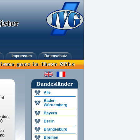
Impressum
Datenschutz
Alle
ird
Baden-
Württemberg
Bayern
rden.
30
Berlin
Brandenburg
en
und
Bremen