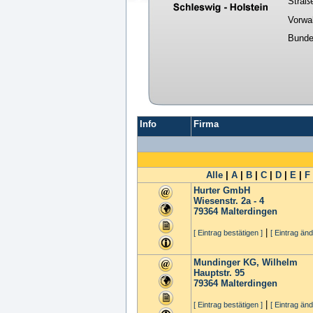
Straß
Vorwa
Bunde
Info
Firma
Alle
|
A
|
B
|
C
|
D
|
E
|
F
Hurter GmbH
Wiesenstr. 2a - 4
79364
Malterdingen
|
[ Eintrag bestätigen ]
[ Eintrag änd
Mundinger KG, Wilhelm
Hauptstr. 95
79364
Malterdingen
|
[ Eintrag bestätigen ]
[ Eintrag änd