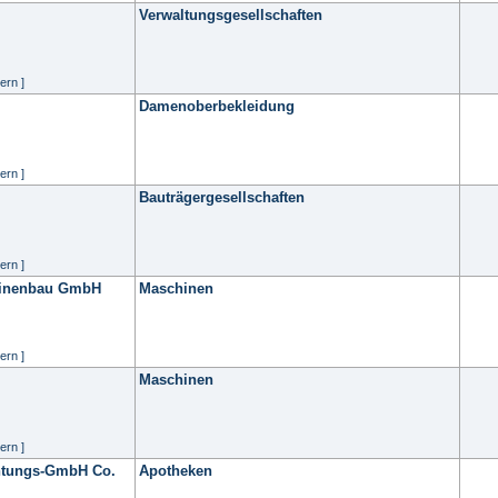
Verwaltungsgesellschaften
ern ]
Damenoberbekleidung
ern ]
Bauträgergesellschaften
ern ]
hinenbau GmbH
Maschinen
ern ]
Maschinen
ern ]
htungs-GmbH Co.
Apotheken