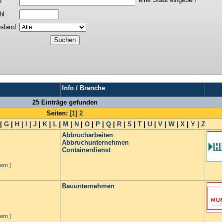
e
hl
sland
Info / Branche
25 Einträge gefunden
Seiten:
[1]
2
|
G
|
H
|
I
|
J
|
K
|
L
|
M
|
N
|
O
|
P
|
Q
|
R
|
S
|
T
|
U
|
V
|
W
|
X
|
Y
|
Z
Abbrucharbeiten
Abbruchunternehmen
Containerdienst
ern ]
Bauunternehmen
ern ]