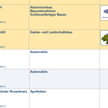
bH
Aluminiumbau
Bauunternehmen
Schlüsselfertiges Bauen
ern ]
GmbH
Garten- und Landschaftsbau
ern ]
Automobile
ern ]
Automobile
ern ]
Günter Rosenkranz
Apotheken
ern ]