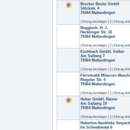
Brucker Besitz GmbH
Stöckstr. 4
79364
Malterdingen
|
[ Eintrag bestätigen ]
[ Eintrag änd
Buggisch, H. J.
Hecklinger Str. 10
79364
Malterdingen
|
[ Eintrag bestätigen ]
[ Eintrag änd
Eschbach GmbH, Volker
Am Saiberg 7
79364
Malterdingen
|
[ Eintrag bestätigen ]
[ Eintrag änd
Ferromatik Milacron Masc
Riegeler Str. 4
79364
Malterdingen
|
[ Eintrag bestätigen ]
[ Eintrag änd
Huber GmbH, Rainer
Am Saiberg 19
79364
Malterdingen
|
[ Eintrag bestätigen ]
[ Eintrag änd
Hubertus-Apotheke Verpac
Im Schwabental 6