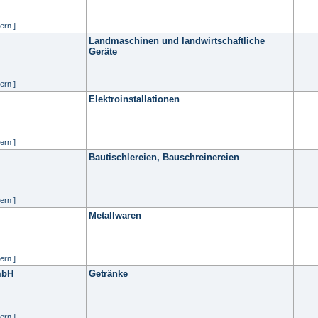
ern ]
Landmaschinen und landwirtschaftliche
Geräte
ern ]
Elektroinstallationen
ern ]
Bautischlereien, Bauschreinereien
ern ]
Metallwaren
ern ]
mbH
Getränke
ern ]