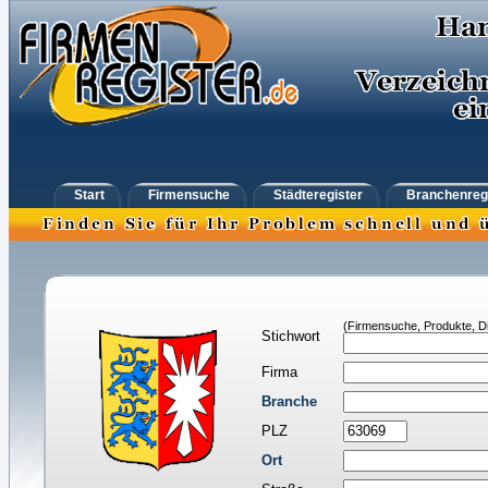
Start
Firmensuche
Städteregister
Branchenreg
(Firmensuche, Produkte, Di
Stichwort
Firma
Branche
PLZ
Ort