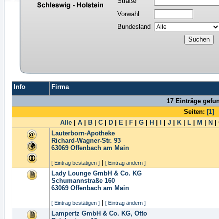
Straße
Vorwahl
Bundesland
Info
Firma
17 Einträge gefu
Seiten:
[1]
Alle
|
A
|
B
|
C
|
D
|
E
|
F
|
G
|
H
|
I
|
J
|
K
|
L
|
M
|
N
|
Lauterborn-Apotheke
Richard-Wagner-Str. 93
63069
Offenbach am Main
|
[ Eintrag bestätigen ]
[ Eintrag ändern ]
Lady Lounge GmbH & Co. KG
Schumannstraße 160
63069
Offenbach am Main
|
[ Eintrag bestätigen ]
[ Eintrag ändern ]
Lampertz GmbH & Co. KG, Otto