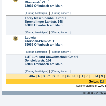
Blumenstr. 29
63069
Offenbach am Main
|
[ Eintrag bestätigen ]
[ Eintrag ändern ]
Lorey Maschinenbau GmbH
Sprendlinger Landstr. 148
63069
Offenbach am Main
|
[ Eintrag bestätigen ]
[ Eintrag ändern ]
Ludwig
Christian-Pleß-Str. 11
63069
Offenbach am Main
|
[ Eintrag bestätigen ]
[ Eintrag ändern ]
LUT Luft- und Umwelttechnik GmbH
Senefelderstr. 164
63069
Offenbach am Main
|
[ Eintrag bestätigen ]
[ Eintrag ändern ]
Alle
|
A
|
B
|
C
|
D
|
E
|
F
|
G
|
H
|
I
|
J
|
K
|
L
|
M
|
N
|
Seiten:
[1]
Seitenerstellung in 0.009
© 2004 - 2026 w