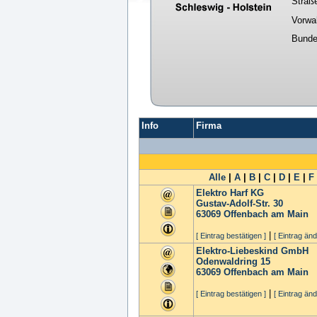
Straß
Vorwa
Bunde
Info
Firma
Alle
|
A
|
B
|
C
|
D
|
E
|
F
Elektro Harf KG
Gustav-Adolf-Str. 30
63069
Offenbach am Main
|
[ Eintrag bestätigen ]
[ Eintrag änd
Elektro-Liebeskind GmbH
Odenwaldring 15
63069
Offenbach am Main
|
[ Eintrag bestätigen ]
[ Eintrag änd