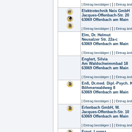
|
[ Eintrag bestätigen ]
[ Eintrag änd
Elektrotechnik Neis GmbH
Jacques-Offenbach-Str. 20
63069
Offenbach am Main
|
[ Eintrag bestätigen ]
[ Eintrag änd
Elm, Dr. Helmut
Neusalzer Str. 22a-c
63069
Offenbach am Main
|
[ Eintrag bestätigen ]
[ Eintrag änd
Englert, Silvia
Am Waldschwimmbad 18
63069
Offenbach am Main
|
[ Eintrag bestätigen ]
[ Eintrag änd
Enß, Dr.med. Dipl.-Psych. 
Böhmerwaldweg 8
63069
Offenbach am Main
|
[ Eintrag bestätigen ]
[ Eintrag änd
Erlenbach GmbH, W.
Jacques-Offenbach-Str. 10
63069
Offenbach am Main
|
[ Eintrag bestätigen ]
[ Eintrag änd
Ernst, Lorenz