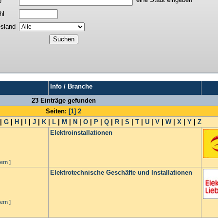
e
hl
sland
Info / Branche
23 Einträge gefunden
Seiten:
[1]
2
|
G
|
H
|
I
|
J
|
K
|
L
|
M
|
N
|
O
|
P
|
Q
|
R
|
S
|
T
|
U
|
V
|
W
|
X
|
Y
|
Z
Elektroinstallationen
ern ]
Elektrotechnische Geschäfte und Installationen
ern ]