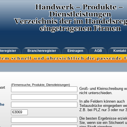
teregister
Branchenregister
Eintragen
AGB
Kontakt
(Firmensuche, Produkte, Dienstleistungen)
ort
Groß- und Kleinschreibung w
nicht unterschieden.
In alle Feldern können auch
che
Teilausdrücke eingegeben we
Z.B. bei PLZ nur 3 oder nur 
Die besten Ergebnisse erziel
Sie, wenn sie ein Stichwort 
eine Stadt eingeben