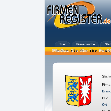
Start
Firmensuche
Städ
Stichw
Firma
Bran
PLZ
Ort