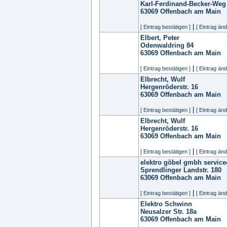
Karl-Ferdinand-Becker-Weg
63069
Offenbach am Main
|
[ Eintrag bestätigen ]
[ Eintrag änd
Elbert, Peter
Odenwaldring 84
63069
Offenbach am Main
|
[ Eintrag bestätigen ]
[ Eintrag änd
Elbrecht, Wulf
Hergenröderstr. 16
63069
Offenbach am Main
|
[ Eintrag bestätigen ]
[ Eintrag änd
Elbrecht, Wulf
Hergenröderstr. 16
63069
Offenbach am Main
|
[ Eintrag bestätigen ]
[ Eintrag änd
elektro göbel gmbh service
Sprendlinger Landstr. 180
63069
Offenbach am Main
|
[ Eintrag bestätigen ]
[ Eintrag änd
Elektro Schwinn
Neusalzer Str. 18a
63069
Offenbach am Main