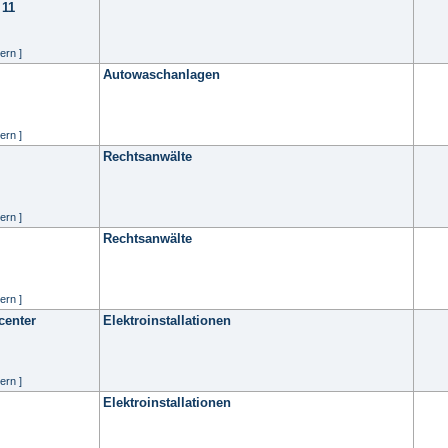
 11
ern ]
Autowaschanlagen
ern ]
Rechtsanwälte
ern ]
Rechtsanwälte
ern ]
center
Elektroinstallationen
ern ]
Elektroinstallationen