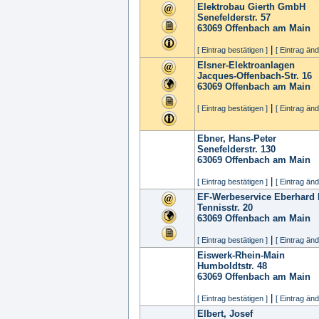
Elektrobau Gierth GmbH
Senefelderstr. 57
63069
Offenbach am Main
|
[ Eintrag bestätigen ]
[ Eintrag änd
Elsner-Elektroanlagen
Jacques-Offenbach-Str. 16
63069
Offenbach am Main
|
[ Eintrag bestätigen ]
[ Eintrag änd
Ebner, Hans-Peter
Senefelderstr. 130
63069
Offenbach am Main
|
[ Eintrag bestätigen ]
[ Eintrag änd
EF-Werbeservice Eberhard 
Tennisstr. 20
63069
Offenbach am Main
|
[ Eintrag bestätigen ]
[ Eintrag änd
Eiswerk-Rhein-Main
Humboldtstr. 48
63069
Offenbach am Main
|
[ Eintrag bestätigen ]
[ Eintrag änd
Elbert, Josef