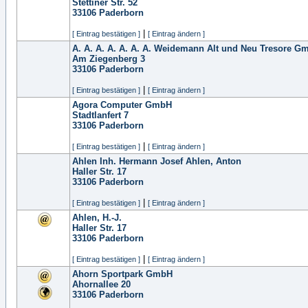
Stettiner Str. 52
33106
Paderborn
|
[ Eintrag bestätigen ]
[ Eintrag ändern ]
A. A. A. A. A. A. A. Weidemann Alt und Neu Tresore G
Am Ziegenberg 3
33106
Paderborn
|
[ Eintrag bestätigen ]
[ Eintrag ändern ]
Agora Computer GmbH
Stadtlanfert 7
33106
Paderborn
|
[ Eintrag bestätigen ]
[ Eintrag ändern ]
Ahlen Inh. Hermann Josef Ahlen, Anton
Haller Str. 17
33106
Paderborn
|
[ Eintrag bestätigen ]
[ Eintrag ändern ]
Ahlen, H.-J.
Haller Str. 17
33106
Paderborn
|
[ Eintrag bestätigen ]
[ Eintrag ändern ]
Ahorn Sportpark GmbH
Ahornallee 20
33106
Paderborn