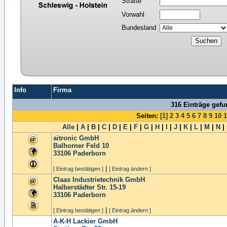
Straße
Vorwahl
Bundesland
Info
Firma
316 Einträge gef
Seiten:
[1]
2
3
4
5
6
7
8
9
10
1
Alle
|
A
|
B
|
C
|
D
|
E
|
F
|
G
|
H
|
I
|
J
|
K
|
L
|
M
|
N
|
aitronic GmbH
Balhorner Feld 10
33106
Paderborn
|
[ Eintrag bestätigen ]
[ Eintrag ändern ]
Claas Industrietechnik GmbH
Halberstädter Str. 15-19
33106
Paderborn
|
[ Eintrag bestätigen ]
[ Eintrag ändern ]
A-K-H Lackier GmbH