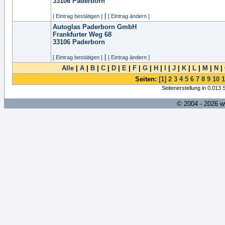
33106
Paderborn
|
[ Eintrag bestätigen ]
[ Eintrag ändern ]
Autoglas Paderborn GmbH
Frankfurter Weg 68
33106
Paderborn
|
[ Eintrag bestätigen ]
[ Eintrag ändern ]
Alle
|
A
|
B
|
C
|
D
|
E
|
F
|
G
|
H
|
I
|
J
|
K
|
L
|
M
|
N
|
Seiten:
[1]
2
3
4
5
6
7
8
9
10
1
Seitenerstellung in 0.013
© 2004 - 2026 w