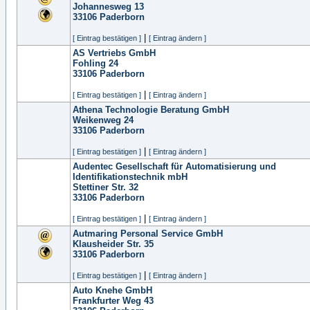
Johannesweg 13
33106
Paderborn
|
[ Eintrag bestätigen ]
[ Eintrag ändern ]
AS Vertriebs GmbH
Fohling 24
33106
Paderborn
|
[ Eintrag bestätigen ]
[ Eintrag ändern ]
Athena Technologie Beratung GmbH
Weikenweg 24
33106
Paderborn
|
[ Eintrag bestätigen ]
[ Eintrag ändern ]
Audentec Gesellschaft für Automatisierung und
Identifikationstechnik mbH
Stettiner Str. 32
33106
Paderborn
|
[ Eintrag bestätigen ]
[ Eintrag ändern ]
Autmaring Personal Service GmbH
Klausheider Str. 35
33106
Paderborn
|
[ Eintrag bestätigen ]
[ Eintrag ändern ]
Auto Knehe GmbH
Frankfurter Weg 43