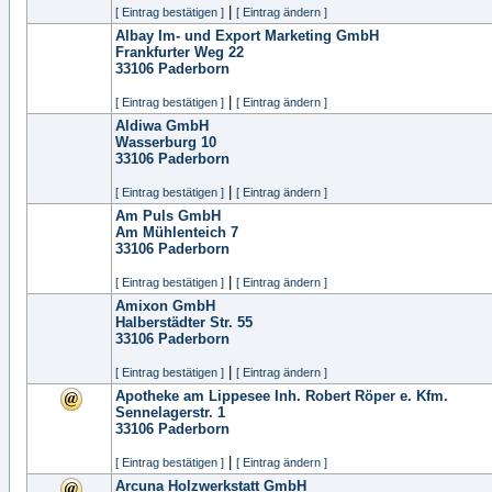
|
[ Eintrag bestätigen ]
[ Eintrag ändern ]
Albay Im- und Export Marketing GmbH
Frankfurter Weg 22
33106
Paderborn
|
[ Eintrag bestätigen ]
[ Eintrag ändern ]
Aldiwa GmbH
Wasserburg 10
33106
Paderborn
|
[ Eintrag bestätigen ]
[ Eintrag ändern ]
Am Puls GmbH
Am Mühlenteich 7
33106
Paderborn
|
[ Eintrag bestätigen ]
[ Eintrag ändern ]
Amixon GmbH
Halberstädter Str. 55
33106
Paderborn
|
[ Eintrag bestätigen ]
[ Eintrag ändern ]
Apotheke am Lippesee Inh. Robert Röper e. Kfm.
Sennelagerstr. 1
33106
Paderborn
|
[ Eintrag bestätigen ]
[ Eintrag ändern ]
Arcuna Holzwerkstatt GmbH