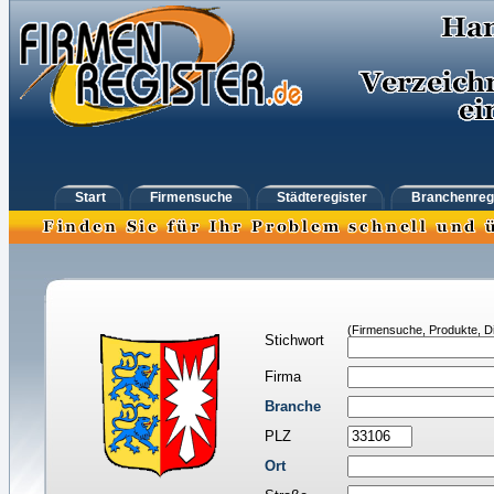
Start
Firmensuche
Städteregister
Branchenreg
(Firmensuche, Produkte, Di
Stichwort
Firma
Branche
PLZ
Ort