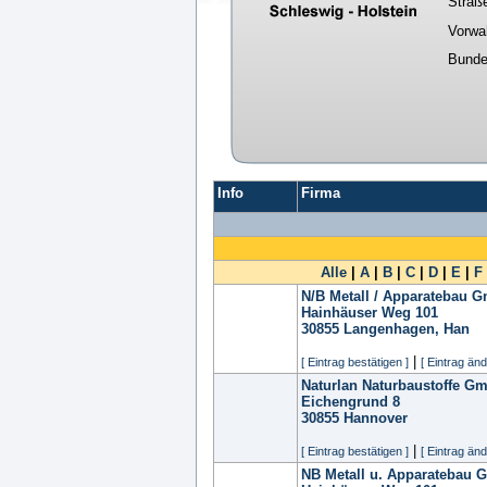
Straß
Vorwa
Bunde
Info
Firma
Alle
|
A
|
B
|
C
|
D
|
E
|
F
N/B Metall / Apparatebau 
Hainhäuser Weg 101
30855
Langenhagen, Han
|
[ Eintrag bestätigen ]
[ Eintrag änd
Naturlan Naturbaustoffe G
Eichengrund 8
30855
Hannover
|
[ Eintrag bestätigen ]
[ Eintrag änd
NB Metall u. Apparatebau