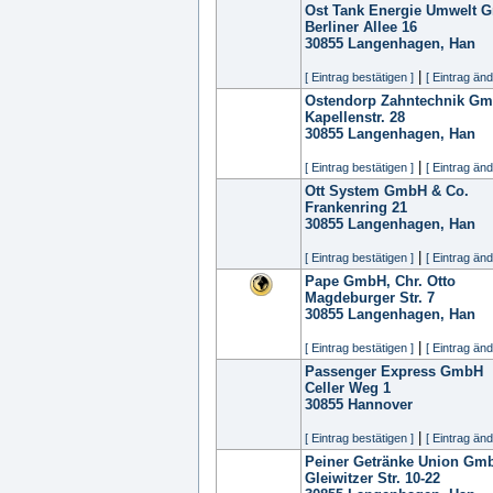
Ost Tank Energie Umwelt 
Berliner Allee 16
30855
Langenhagen, Han
|
[ Eintrag bestätigen ]
[ Eintrag änd
Ostendorp Zahntechnik G
Kapellenstr. 28
30855
Langenhagen, Han
|
[ Eintrag bestätigen ]
[ Eintrag änd
Ott System GmbH & Co.
Frankenring 21
30855
Langenhagen, Han
|
[ Eintrag bestätigen ]
[ Eintrag änd
Pape GmbH, Chr. Otto
Magdeburger Str. 7
30855
Langenhagen, Han
|
[ Eintrag bestätigen ]
[ Eintrag änd
Passenger Express GmbH
Celler Weg 1
30855
Hannover
|
[ Eintrag bestätigen ]
[ Eintrag änd
Peiner Getränke Union Gm
Gleiwitzer Str. 10-22