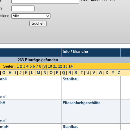
e
hl
sland
Info / Branche
263 Einträge gefunden
Seiten:
1
2
3
4
5
6
7
8
[9]
10
11
12
13
14
|
G
|
H
|
I
|
J
|
K
|
L
|
M
|
N
|
O
|
P
|
Q
|
R
|
S
|
T
|
U
|
V
|
W
|
X
|
Y
|
Z
GmbH
Stahlbau
ern ]
mbH
Fliesenfachgeschäfte
ern ]
 GmbH
Stahlbau