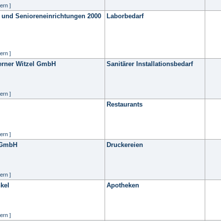
ern ]
l- und Senioreneinrichtungen 2000
Laborbedarf
ern ]
erner Witzel GmbH
Sanitärer Installationsbedarf
ern ]
Restaurants
ern ]
n GmbH
Druckereien
ern ]
kel
Apotheken
ern ]