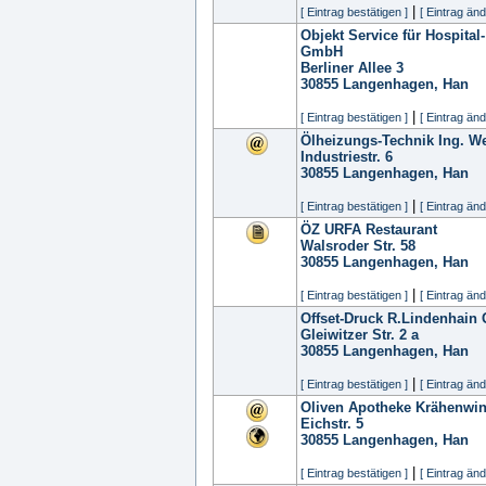
|
[ Eintrag bestätigen ]
[ Eintrag änd
Objekt Service für Hospita
GmbH
Berliner Allee 3
30855
Langenhagen, Han
|
[ Eintrag bestätigen ]
[ Eintrag änd
Ölheizungs-Technik Ing. W
Industriestr. 6
30855
Langenhagen, Han
|
[ Eintrag bestätigen ]
[ Eintrag änd
ÖZ URFA Restaurant
Walsroder Str. 58
30855
Langenhagen, Han
|
[ Eintrag bestätigen ]
[ Eintrag änd
Offset-Druck R.Lindenhai
Gleiwitzer Str. 2 a
30855
Langenhagen, Han
|
[ Eintrag bestätigen ]
[ Eintrag änd
Oliven Apotheke Krähenwin
Eichstr. 5
30855
Langenhagen, Han
|
[ Eintrag bestätigen ]
[ Eintrag änd