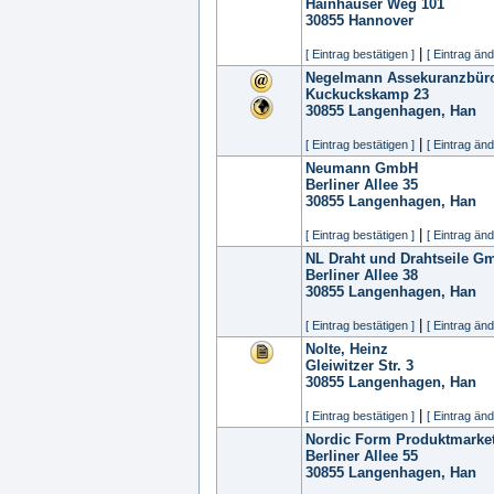
Hainhäuser Weg 101
30855
Hannover
|
[ Eintrag bestätigen ]
[ Eintrag änd
Negelmann Assekuranzbü
Kuckuckskamp 23
30855
Langenhagen, Han
|
[ Eintrag bestätigen ]
[ Eintrag änd
Neumann GmbH
Berliner Allee 35
30855
Langenhagen, Han
|
[ Eintrag bestätigen ]
[ Eintrag änd
NL Draht und Drahtseile G
Berliner Allee 38
30855
Langenhagen, Han
|
[ Eintrag bestätigen ]
[ Eintrag änd
Nolte, Heinz
Gleiwitzer Str. 3
30855
Langenhagen, Han
|
[ Eintrag bestätigen ]
[ Eintrag änd
Nordic Form Produktmark
Berliner Allee 55
30855
Langenhagen, Han