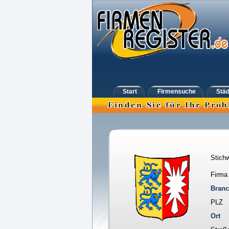
Start
Firmensuche
Städ
Stichw
Firma
Bran
PLZ
Ort