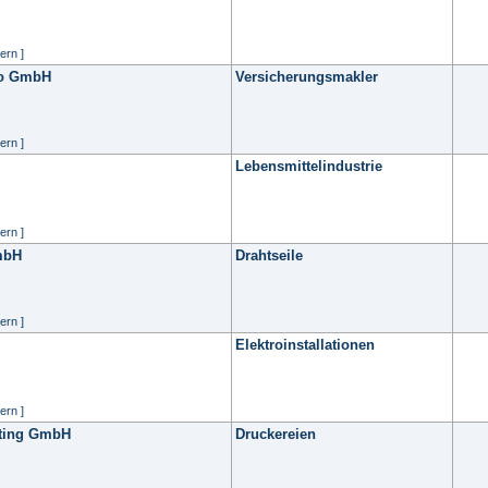
ern ]
ro GmbH
Versicherungsmakler
ern ]
Lebensmittelindustrie
ern ]
mbH
Drahtseile
ern ]
Elektroinstallationen
ern ]
eting GmbH
Druckereien