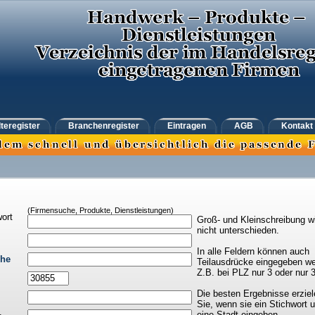
teregister
Branchenregister
Eintragen
AGB
Kontakt
(Firmensuche, Produkte, Dienstleistungen)
ort
Groß- und Kleinschreibung w
nicht unterschieden.
In alle Feldern können auch
che
Teilausdrücke eingegeben we
Z.B. bei PLZ nur 3 oder nur 
Die besten Ergebnisse erziel
Sie, wenn sie ein Stichwort 
eine Stadt eingeben