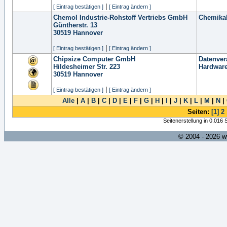
|
[ Eintrag bestätigen ]
[ Eintrag ändern ]
Chemol Industrie-Rohstoff Vertriebs GmbH
Chemikal
Güntherstr. 13
30519
Hannover
|
[ Eintrag bestätigen ]
[ Eintrag ändern ]
Chipsize Computer GmbH
Datenver
Hildesheimer Str. 223
Hardware
30519
Hannover
|
[ Eintrag bestätigen ]
[ Eintrag ändern ]
Alle
|
A
|
B
|
C
|
D
|
E
|
F
|
G
|
H
|
I
|
J
|
K
|
L
|
M
|
N
|
Seiten:
[1]
2
Seitenerstellung in 0.016
© 2004 - 2026 w