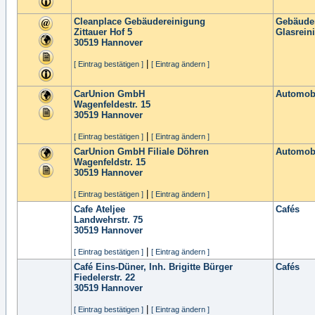
Cleanplace Gebäudereinigung
Gebäude
Zittauer Hof 5
Glasrein
30519
Hannover
|
[ Eintrag bestätigen ]
[ Eintrag ändern ]
CarUnion GmbH
Automobi
Wagenfeldestr. 15
30519
Hannover
|
[ Eintrag bestätigen ]
[ Eintrag ändern ]
CarUnion GmbH Filiale Döhren
Automobi
Wagenfeldstr. 15
30519
Hannover
|
[ Eintrag bestätigen ]
[ Eintrag ändern ]
Cafe Ateljee
Cafés
Landwehrstr. 75
30519
Hannover
|
[ Eintrag bestätigen ]
[ Eintrag ändern ]
Café Eins-Düner, Inh. Brigitte Bürger
Cafés
Fiedelerstr. 22
30519
Hannover
|
[ Eintrag bestätigen ]
[ Eintrag ändern ]