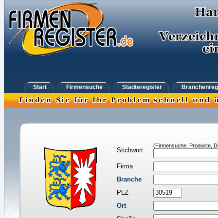
Start
Firmensuche
Städteregister
Branchenreg
(Firmensuche, Produkte, Di
Stichwort
Firma
Branche
PLZ
Ort