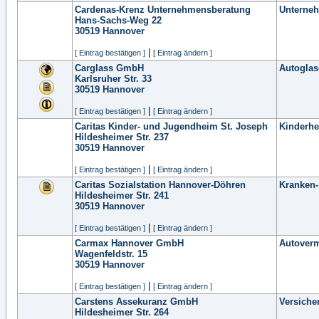
Cardenas-Krenz Unternehmensberatung
Unterne
Hans-Sachs-Weg 22
30519
Hannover
|
[ Eintrag bestätigen ]
[ Eintrag ändern ]
Carglass GmbH
Autoglas
Karlsruher Str. 33
30519
Hannover
|
[ Eintrag bestätigen ]
[ Eintrag ändern ]
Caritas Kinder- und Jugendheim St. Joseph
Kinderh
Hildesheimer Str. 237
30519
Hannover
|
[ Eintrag bestätigen ]
[ Eintrag ändern ]
Caritas Sozialstation Hannover-Döhren
Kranken-
Hildesheimer Str. 241
30519
Hannover
|
[ Eintrag bestätigen ]
[ Eintrag ändern ]
Carmax Hannover GmbH
Autover
Wagenfeldstr. 15
30519
Hannover
|
[ Eintrag bestätigen ]
[ Eintrag ändern ]
Carstens Assekuranz GmbH
Versiche
Hildesheimer Str. 264