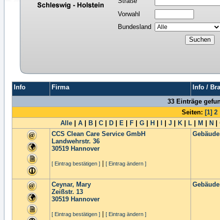
Straße
Vorwahl
Bundesland
Info
Firma
Info / Br
33 Einträge gefu
Seiten:
[1]
2
Alle
|
A
|
B
|
C
|
D
|
E
|
F
|
G
|
H
|
I
|
J
|
K
|
L
|
M
|
N
|
CCS Clean Care Service GmbH
Gebäude
Landwehrstr. 36
30519
Hannover
|
[ Eintrag bestätigen ]
[ Eintrag ändern ]
Ceynar, Mary
Gebäude
Zeißstr. 13
30519
Hannover
|
[ Eintrag bestätigen ]
[ Eintrag ändern ]