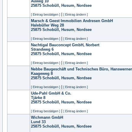
Auweg 10
25875
Schobüll, Husum, Nordsee
|
[ Eintrag bestätigen ]
[ Eintrag ändern ]
Marsch & Geest Immobilien Andresen GmbH
Halebüller Weg 28
25875
Schobüll, Husum, Nordsee
|
[ Eintrag bestätigen ]
[ Eintrag ändern ]
Nachtigal Bauconcept GmbH, Norbert
Strandweg 6
25875
Schobüll, Husum, Nordsee
|
[ Eintrag bestätigen ]
[ Eintrag ändern ]
Nebbe Baugeschäft und Technisches Büro, Hanswerner
Kaageweg 8
25875
Schobüll, Husum, Nordsee
|
[ Eintrag bestätigen ]
[ Eintrag ändern ]
Ude-Pahl GmbH & Co.
Tjärke 8
25875
Schobüll, Husum, Nordsee
|
[ Eintrag bestätigen ]
[ Eintrag ändern ]
Wichmann GmbH
Lund 33
25875
Schobüll, Husum, Nordsee