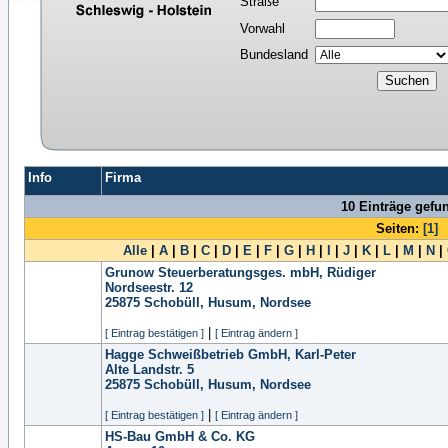
Straße
Vorwahl
Bundesland
Info
Firma
10 Einträge gefu
Seiten:
[1]
Alle
|
A
|
B
|
C
|
D
|
E
|
F
|
G
|
H
|
I
|
J
|
K
|
L
|
M
|
N
|
Grunow Steuerberatungsges. mbH, Rüdiger
Nordseestr. 12
25875
Schobüll, Husum, Nordsee
|
[ Eintrag bestätigen ]
[ Eintrag ändern ]
Hagge Schweißbetrieb GmbH, Karl-Peter
Alte Landstr. 5
25875
Schobüll, Husum, Nordsee
|
[ Eintrag bestätigen ]
[ Eintrag ändern ]
HS-Bau GmbH & Co. KG