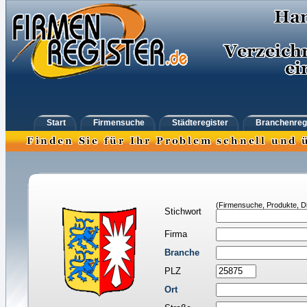
Start
Firmensuche
Städteregister
Branchenreg
(Firmensuche, Produkte, Di
Stichwort
Firma
Branche
PLZ
Ort