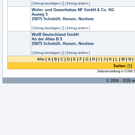
|
[ Eintrag bestätigen ]
[ Eintrag ändern ]
Wohn- und Gewerbebau NF GmbH & Co. KG
Auweg 5
25875
Schobüll, Husum, Nordsee
|
[ Eintrag bestätigen ]
[ Eintrag ändern ]
Wulff Deutschland GmbH
An der Alten B 5
25875
Schobüll, Husum, Nordsee
|
[ Eintrag bestätigen ]
[ Eintrag ändern ]
Alle
|
A
|
B
|
C
|
D
|
E
|
F
|
G
|
H
|
I
|
J
|
K
|
L
|
M
|
N
|
Seiten:
[1]
Seitenerstellung in 0.006
© 2004 - 2026 w