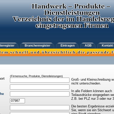
teregister
Branchenregister
Eintragen
AGB
Kontakt
(Firmensuche, Produkte, Dienstleistungen)
ort
Groß- und Kleinschreibung w
nicht unterschieden.
In alle Feldern können auch
che
Teilausdrücke eingegeben we
Z.B. bei PLZ nur 3 oder nur 
Die besten Ergebnisse erziel
Sie, wenn sie ein Stichwort 
eine Stadt eingeben