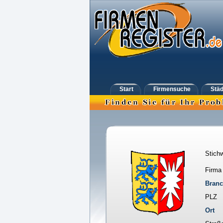
Start
Firmensuche
Städ
Stichw
Firma
Bran
PLZ
Ort