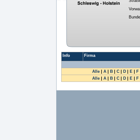
Straß
Vorwa
Bunde
Info
Firma
Alle
|
A
|
B
|
C
|
D
|
E
|
F
Alle
|
A
|
B
|
C
|
D
|
E
|
F