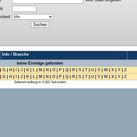
e
hl
sland
Info / Branche
keine Einträge gefunden
|
G
|
H
|
I
|
J
|
K
|
L
|
M
|
N
|
O
|
P
|
Q
|
R
|
S
|
T
|
U
|
V
|
W
|
X
|
Y
|
Z
|
G
|
H
|
I
|
J
|
K
|
L
|
M
|
N
|
O
|
P
|
Q
|
R
|
S
|
T
|
U
|
V
|
W
|
X
|
Y
|
Z
Seitenerstellung in 0.002 Sekunden